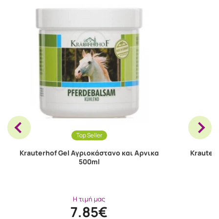
Top Seller
Krauterhof Gel Αγριοκάστανο και Αρνικα
Krauter
500ml
Η τιμή μας
7.85€