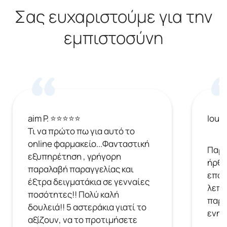
Σας ευχαριστούμε για την
εμπιστοσύνη
aim P. ⭐⭐⭐⭐⭐
Ioul
Τι να πρώτο πω για αυτό το
online φαρμακείο...Φανταστική
Παρή
εξυπηρέτηση , γρήγορη
ήρθε
παραλαβή παραγγελίας και
επόμ
έξτρα δειγματάκια σε γενναίες
λεπτ
ποσότητες!! Πολύ καλή
παρα
δουλειά!! 5 αστεράκια γιατί το
ενημ
αξίζουν, να το προτιμήσετε