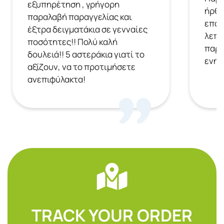
εξυπηρέτηση , γρήγορη
ήρθε
παραλαβή παραγγελίας και
επόμ
έξτρα δειγματάκια σε γενναίες
λεπτ
ποσότητες!! Πολύ καλή
παρα
δουλειά!! 5 αστεράκια γιατί το
ενημ
αξίζουν, να το προτιμήσετε
ανεπιφύλακτα!
TRACK YOUR ORDER