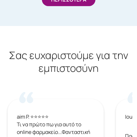
Σας ευχαριστούμε για την
εμπιστοσύνη
aim P. ⭐⭐⭐⭐⭐
Ioul
Τι να πρώτο πω για αυτό το
online φαρμακείο...Φανταστική
Παρή