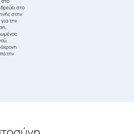
, στο
εδρεύει στο
τηνής στην
 για την
ση,
λωμένος
νού,
ρόχρονη
πό την
στοσύνη