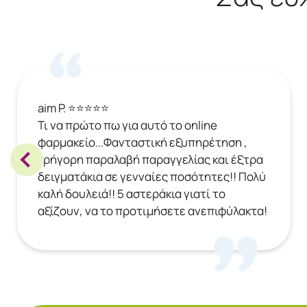
aim P. ⭐⭐⭐⭐⭐
Τι να πρώτο πω για αυτό το online
φαρμακείο...Φανταστική εξυπηρέτηση ,
γρήγορη παραλαβή παραγγελίας και έξτρα
δειγματάκια σε γενναίες ποσότητες!! Πολύ
καλή δουλειά!! 5 αστεράκια γιατί το
αξίζουν, να το προτιμήσετε ανεπιφύλακτα!