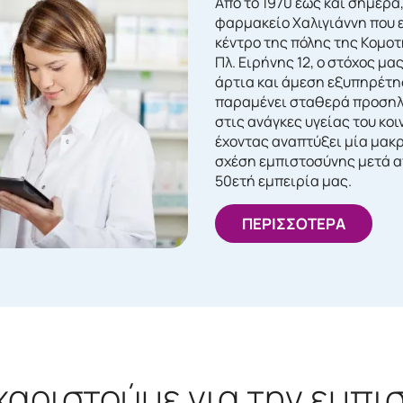
Από το 1970 έως και σήμερα
φαρμακείο Χαλιγιάννη που 
κέντρο της πόλης της Κομο
Πλ. Ειρήνης 12, ο στόχος μας
άρτια και άμεση εξυπηρέτη
παραμένει σταθερά προση
στις ανάγκες υγείας του κοι
έχοντας αναπτύξει μία μακ
σχέση εμπιστοσύνης μετά α
50ετή εμπειρία μας.
ΠΕΡΙΣΣΟΤΕΡΑ
χαριστούμε για την εμπι