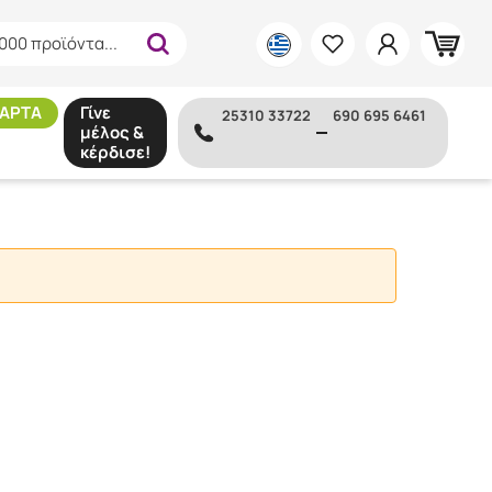
000 προϊόντα...
ΑΡΤΑ
Γίνε
25310 33722
690 695 6461
μέλος &
κέρδισε!