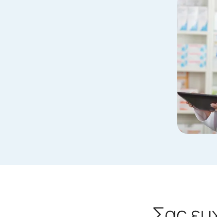
Σας ευ