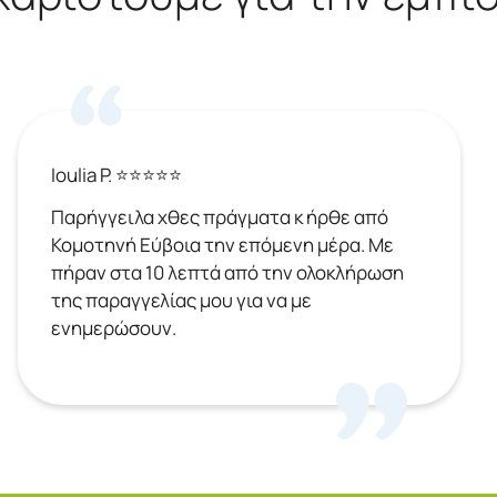
Ioulia P. ⭐⭐⭐⭐⭐
Παρήγγειλα χθες πράγματα κ ήρθε από
Κομοτηνή Εύβοια την επόμενη μέρα. Με
πήραν στα 10 λεπτά από την ολοκλήρωση
της παραγγελίας μου για να με
ενημερώσουν.