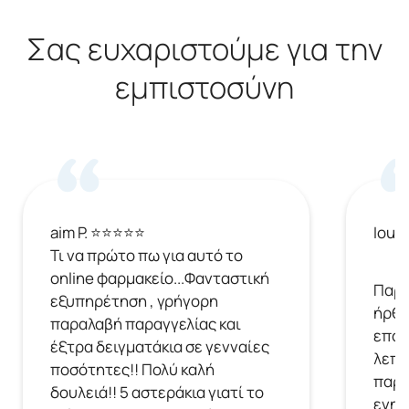
Σας ευχαριστούμε για την
εμπιστοσύνη
aim P. ⭐⭐⭐⭐⭐
Ioul
Τι να πρώτο πω για αυτό το
online φαρμακείο...Φανταστική
Παρή
εξυπηρέτηση , γρήγορη
ήρθε
παραλαβή παραγγελίας και
επόμ
έξτρα δειγματάκια σε γενναίες
λεπτ
ποσότητες!! Πολύ καλή
παρα
δουλειά!! 5 αστεράκια γιατί το
ενημ