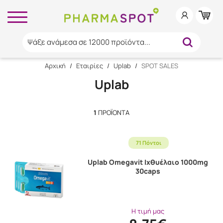
Ψάξε ανάμεσα σε 12000 προϊόντα...
Αρχική
/
Εταιρίες
/
Uplab
/
SPOT SALES
Uplab
1
ΠΡΟΪΌΝΤΑ
71 Πόντοι
Uplab Omegavit Ιχθυέλαιο 1000mg
30caps
Η τιμή μας