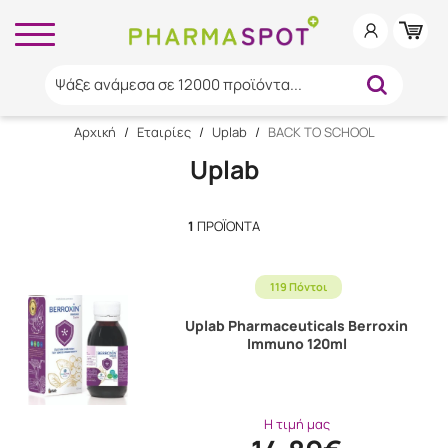
Ψάξε ανάμεσα σε 12000 προϊόντα...
Αρχική
/
Εταιρίες
/
Uplab
/
BACK TO SCHOOL
Uplab
1
ΠΡΟΪΌΝΤΑ
119 Πόντοι
Uplab Pharmaceuticals Berroxin
Immuno 120ml
Η τιμή μας