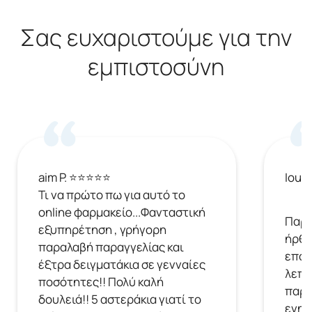
Σας ευχαριστούμε για την
εμπιστοσύνη
aim P. ⭐⭐⭐⭐⭐
Ioul
Τι να πρώτο πω για αυτό το
online φαρμακείο...Φανταστική
Παρή
εξυπηρέτηση , γρήγορη
ήρθε
παραλαβή παραγγελίας και
επόμ
έξτρα δειγματάκια σε γενναίες
λεπτ
ποσότητες!! Πολύ καλή
παρα
δουλειά!! 5 αστεράκια γιατί το
ενημ