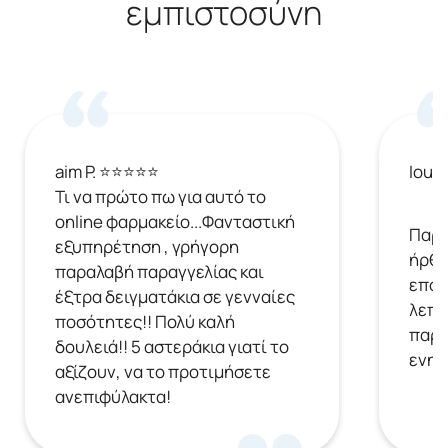
εμπιστοσύνη
aim P. ⭐⭐⭐⭐⭐
Ioul
Τι να πρώτο πω για αυτό το
online φαρμακείο...Φανταστική
Παρή
εξυπηρέτηση , γρήγορη
ήρθε
παραλαβή παραγγελίας και
επόμ
έξτρα δειγματάκια σε γενναίες
λεπτ
ποσότητες!! Πολύ καλή
παρα
δουλειά!! 5 αστεράκια γιατί το
ενημ
αξίζουν, να το προτιμήσετε
ανεπιφύλακτα!