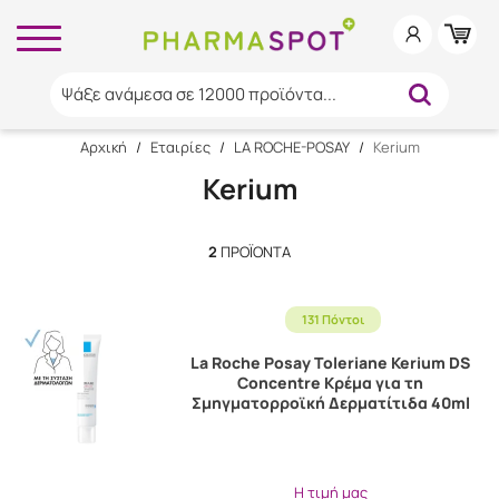
Ψάξε ανάμεσα σε 12000 προϊόντα...
Αρχική
/
Εταιρίες
/
LA ROCHE-POSAY
/
Kerium
Kerium
2
ΠΡΟΪΌΝΤΑ
131 Πόντοι
La Roche Posay Toleriane Kerium DS
Concentre Κρέμα για τη
Σμηγματορροϊκή Δερματίτιδα 40ml
Η τιμή μας