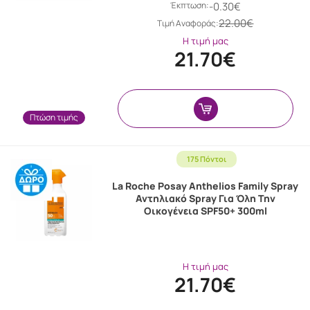
Έκπτωση:
-0.30€
22.00€
Tιμή Αναφοράς:
Η τιμή μας
21.70€
Πτώση τιμής
175 Πόντοι
La Roche Posay Anthelios Family Spray
Αντηλιακό Spray Για Όλη Την
Οικογένεια SPF50+ 300ml
Η τιμή μας
21.70€