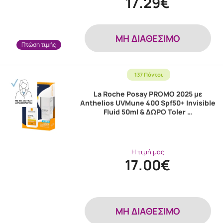
17.29€
MH ΔΙΑΘΕΣΙΜΟ
Πτώση τιμής
137 Πόντοι
La Roche Posay PROMO 2025 με
Anthelios UVMune 400 Spf50+ Invisible
Fluid 50ml & ΔΩΡΟ Toler …
Η τιμή μας
17.00€
MH ΔΙΑΘΕΣΙΜΟ