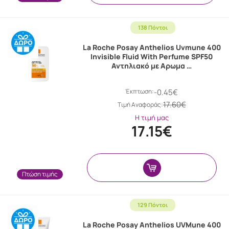
138 Πόντοι
La Roche Posay Anthelios Uvmune 400
Invisible Fluid With Perfume SPF50
Αντηλιακό με Αρωμα …
Έκπτωση:
-0.45€
17.60€
Tιμή Αναφοράς:
Η τιμή μας
17.15€
Πτώση τιμής
129 Πόντοι
La Roche Posay Anthelios UVMune 400