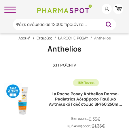
Ψάξε ανάμεσα σε 12000 προϊόντα...
Αρχική
/
Εταιρίες
/
LA ROCHE-POSAY
/
Anthelios
Anthelios
33
ΠΡΟΪΌΝΤΑ
169 Πόντοι
La Roche Posay Anthelios Dermo-
Pediatrics Αδιάβροχο Παιδικό
Αντηλιακό Γαλάκτωμα SPF50 250m …
Έκπτωση:
-0.35€
21.35€
Tιμή Αναφοράς: