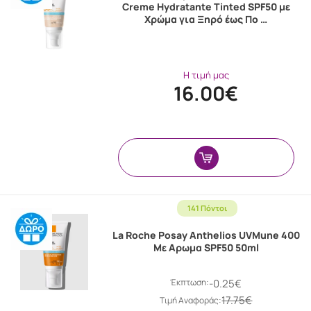
Creme Hydratante Tinted SPF50 με
Χρώμα για Ξηρό έως Πο …
Η τιμή μας
16.00€
141 Πόντοι
La Roche Posay Anthelios UVMune 400
Με Aρωμα SPF50 50ml
Έκπτωση:
-0.25€
17.75€
Tιμή Αναφοράς: