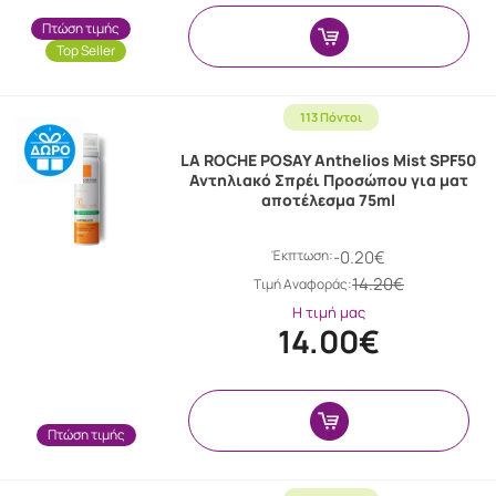
Πτώση τιμής
Top Seller
113 Πόντοι
LA ROCHE POSAY Anthelios Mist SPF50
Αντηλιακό Σπρέι Προσώπου για ματ
αποτέλεσμα 75ml
Έκπτωση:
-0.20€
14.20€
Tιμή Αναφοράς:
Η τιμή μας
14.00€
Πτώση τιμής