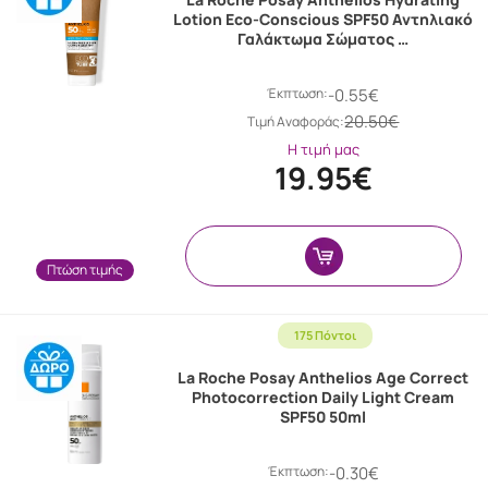
Lotion Eco-Conscious SPF50 Αντηλιακό
Γαλάκτωμα Σώματος …
Έκπτωση:
-0.55€
20.50€
Tιμή Αναφοράς:
Η τιμή μας
19.95€
Πτώση τιμής
175 Πόντοι
La Roche Posay Anthelios Age Correct
Photocorrection Daily Light Cream
SPF50 50ml
Έκπτωση:
-0.30€