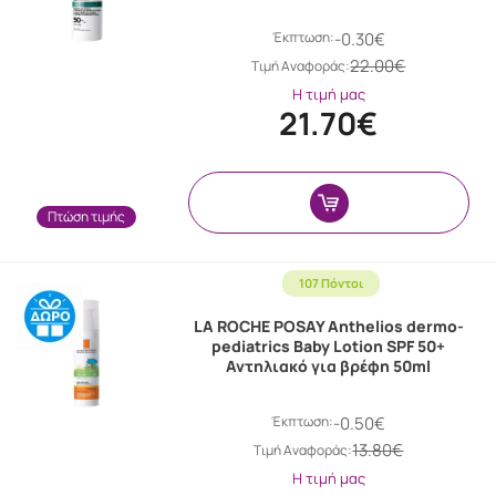
Έκπτωση:
-0.30€
22.00€
Tιμή Αναφοράς:
Η τιμή μας
21.70€
Πτώση τιμής
107 Πόντοι
LA ROCHE POSAY Anthelios dermo-
pediatrics Baby Lotion SPF 50+
Αντηλιακό για βρέφη 50ml
Έκπτωση:
-0.50€
13.80€
Tιμή Αναφοράς:
Η τιμή μας