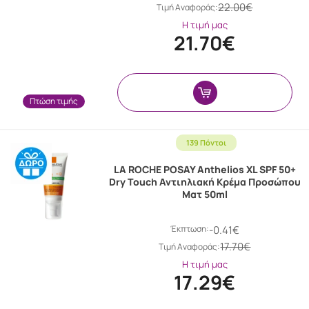
22.00€
Tιμή Αναφοράς:
Η τιμή μας
21.70€
Πτώση τιμής
139 Πόντοι
LA ROCHE POSAY Anthelios XL SPF 50+
Dry Touch Αντιηλιακή Κρέμα Προσώπου
Ματ 50ml
Έκπτωση:
-0.41€
17.70€
Tιμή Αναφοράς:
Η τιμή μας
17.29€