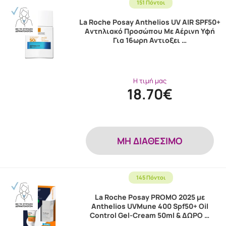
151 Πόντοι
La Roche Posay Anthelios UV AIR SPF50+
Aντηλιακό Προσώπου Με Αέρινη Υφή
Για 16ωρη Αντιοξει …
Η τιμή μας
18.70€
MH ΔΙΑΘΕΣΙΜΟ
145 Πόντοι
La Roche Posay PROMO 2025 με
Anthelios UVMune 400 Spf50+ Oil
Control Gel-Cream 50ml & ΔΩΡΟ …