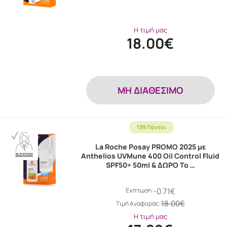
Η τιμή μας
18.00€
MH ΔΙΑΘΕΣΙΜΟ
139 Πόντοι
La Roche Posay PROMO 2025 με
Anthelios UVMune 400 Oil Control Fluid
SPF50+ 50ml & ΔΩΡΟ To …
Έκπτωση:
-0.71€
18.00€
Tιμή Αναφοράς:
Η τιμή μας