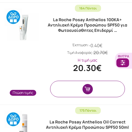
164 Πόντοι
La Roche Posay Anthelios 100KA+
Αντηλιακή Κρέμα Προσώπου SPF50 για
Φωτοευαίσθητες Επιδερμί …
Έκπτωση:
-0.40€
20.70€
Tιμή Αναφοράς:
ΦΊΛΤΡΑ
Η τιμή μας
20.30€
Πτώση τιμής
175 Πόντοι
La Roche Posay Anthelios Oil Correct
Αντηλιακή Κρέμα Προσώπου SPF50 50ml