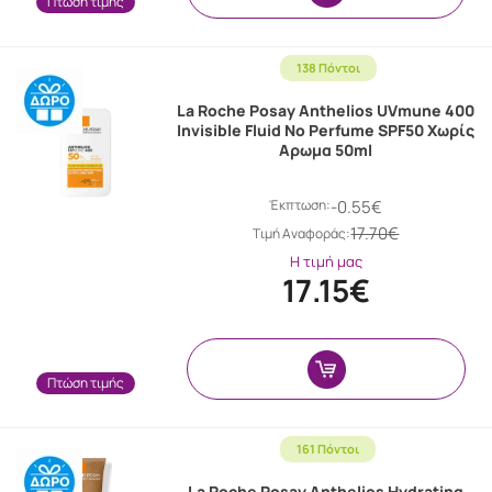
Πτώση τιμής
138 Πόντοι
La Roche Posay Anthelios UVmune 400
Invisible Fluid No Perfume SPF50 Χωρίς
Αρωμα 50ml
Έκπτωση:
-0.55€
17.70€
Tιμή Αναφοράς:
Η τιμή μας
17.15€
Πτώση τιμής
161 Πόντοι
La Roche Posay Anthelios Hydrating