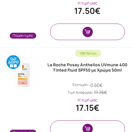
Η τιμή μας
17.50€
Πτώση τιμής
138 Πόντοι
La Roche Posay Anthelios UVmune 400
Tinted Fluid SPF50 με Χρώμα 50ml
Έκπτωση:
-0.60€
17.75€
Tιμή Αναφοράς:
Η τιμή μας
17.15€