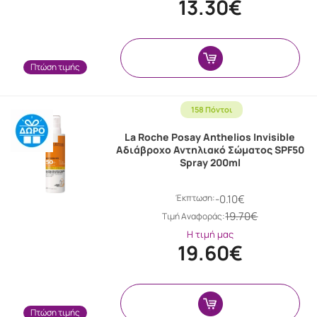
13.30€
Πτώση τιμής
158 Πόντοι
La Roche Posay Anthelios Invisible
Αδιάβροχο Αντηλιακό Σώματος SPF50
Spray 200ml
Έκπτωση:
-0.10€
19.70€
Tιμή Αναφοράς:
Η τιμή μας
19.60€
Πτώση τιμής