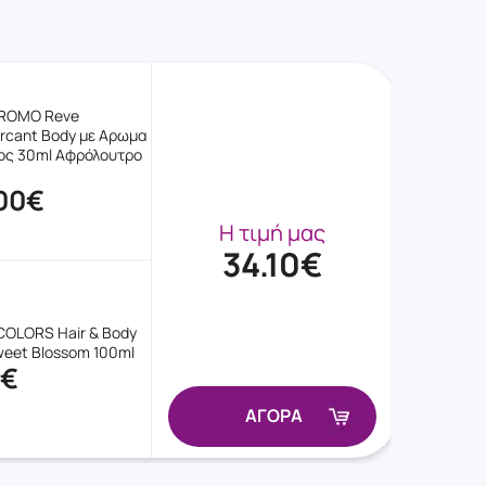
PROMO Reve
rcant Body με Αρωμα
ς 30ml Αφρόλουτρο
00€
Η τιμή μας
34.10€
OLORS Hair & Body
weet Blossom 100ml
0€
ΑΓΟΡΑ