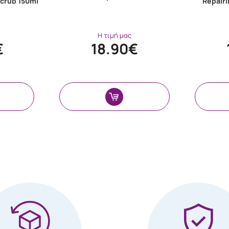
crub 150ml
Repairi
Η τιμή μας
€
18.90€