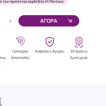
ύ του προϊόντος κερδίζετε 41 Πόντους
ΑΓΟΡΑ
Γρήγορες
Ασφαλείς Αγορές
20 Χρόνια
Άνω
Αποστολές
Εμπειρίας
€
ί