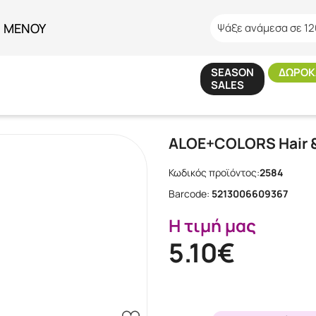
ΜΕΝΟΥ
Ψάξε ανάμεσα σε 12
SEASON
ΔΩΡΟΚ
SALES
Εταιρίες
/
ALOE+COLORS
/
ALOE+COLORS Hair & Body Mist Sweet Blo
ALOE+COLORS Hair &
Κωδικός προϊόντος:
2584
Barcode:
5213006609367
Η τιμή μας
5.10€