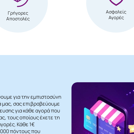
Ασφαλείς
Γρήγορες
Αγορές
Αποστολές
ψουμε για την εμπιστοσύνη
ά μας, σας επιβραβεύουμε
βευσης για κάθε αγορά που
ς, τους οποίους έχετε τη
γορές. Κάθε 1€
 1000 πόντους που