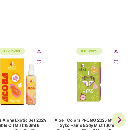
153 Πόντοι
108 Πόντοι
s Aloha Exotic Set 2024
Aloe+ Colors PROMO 2025 Mystery
ible Oil Mist 150ml &
Syko Hair & Body Mist 100ml &