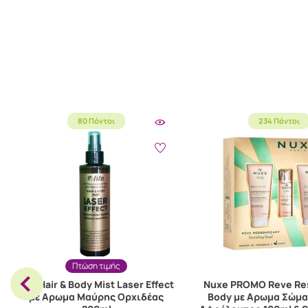
80 Πόντοι
234 Πόντοι
Πτώση τιμής
Fito Hair & Body Mist Laser Effect
Nuxe PROMO Reve Re
με Αρωμα Μαύρης Ορχιδέας
Body με Αρωμα Σώμα