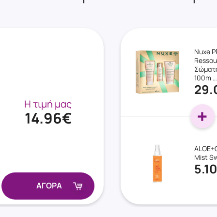
Nuxe 
Ressou
Σώματο
100m …
29.
Η τιμή μας
14.96€
ALOE+C
Mist S
5.1
ΑΓΟΡΑ