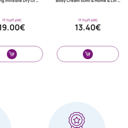
ng Invisible Dry Oi …
Body Cream 50ml & Home & Lin …
Η τιμή μας
Η τιμή μας
19.00€
13.40€