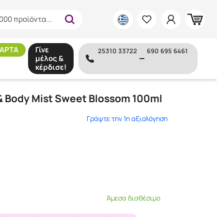
000 προϊόντα...
ΑΡΤΑ
Γίνε
25310 33722
690 695 6461
μέλος &
κέρδισε!
ssom 100ml
 Body Mist Sweet Blossom 100ml
Γράψτε την 1η αξιολόγηση
Άμεσα διαθέσιμο