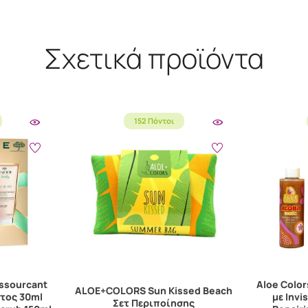
Σχετικά προϊόντα
152 Πόντοι
ssourcant
Aloe Color
ALOE+COLORS Sun Kissed Beach
τος 30ml
με Invis
Σετ Περιποίησης