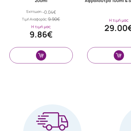
200ml
Αφρόλουτρο 100ml & S
Έκπτωση:
-0.04€
9.90€
Tιμή Αναφοράς:
Η τιμή μας
29.00
Η τιμή μας
9.86€