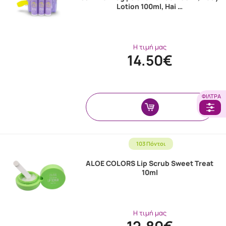
Lotion 100ml, Hai …
Η τιμή μας
14.50€
ΦΊΛΤΡΑ
103 Πόντοι
ALOE COLORS Lip Scrub Sweet Treat
10ml
Η τιμή μας
12.80€