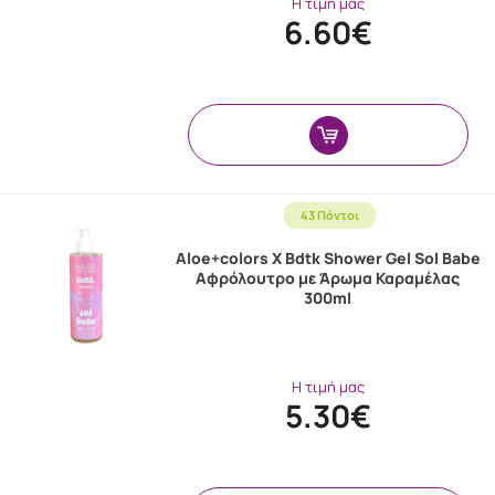
Η τιμή μας
6.60€
43 Πόντοι
Aloe+colors X Bdtk Shower Gel Sol Babe
Αφρόλουτρο με Άρωμα Καραμέλας
300ml
Η τιμή μας
5.30€