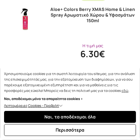
Aloe+ Colors Berry XMAS Home & Linen
Spray Αρωματικό Χώρου & Υφασμάτων
150ml
Η τιμή μας
6.30€
Χρησιμοποιούμε cookies για τη σωστή λειτουργία του site μας, για την ανάλυση
της επισκεψιμότητάς μας, για την εξατομίκευση των διαφημίσεων, για να σου
παρέχουμε εξατομικευμένη εξυπηρέτηση και για να μαθαίνεις για τις
προσφορές μας εύκολα! Μπορείς να δεις τη πολιτική μας για τα cookies
εδώ
.
Ναι, αποδέχομαι μόνο τα απαραίτητα cookies >
Λεπτομέρειες Cookies - Προβολή
50 Πόντοι
Ναι, τα αποδέχομαι όλα
Aloe+ Colors Car Perfume XMAS Ho Ho
Ho! Χριστουγεννιάτικο Αρωματικό
Αυτοκινήτου 30ml
Περισσότερα