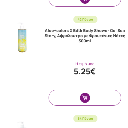
42 Πόντοι
Aloe+colors X Bdtk Body Shower Gel Sea
Story, Αφρόλουτρο με Φρουτένιες Νότες
300ml
Η τιμή μας
5.25€
64 Πόντοι