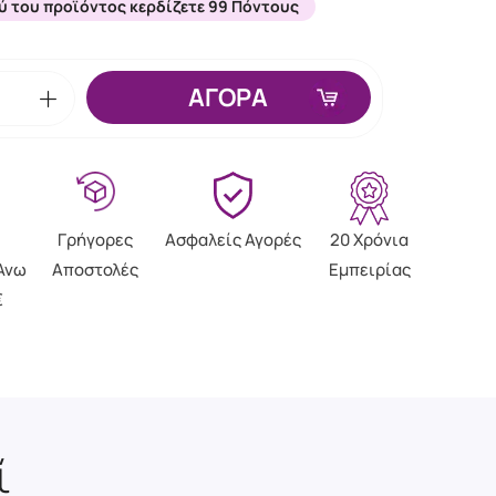
ύ του προϊόντος κερδίζετε 99 Πόντους
ΑΓΟΡΑ
Γρήγορες
Ασφαλείς Αγορές
20 Χρόνια
Άνω
Αποστολές
Εμπειρίας
€
ί