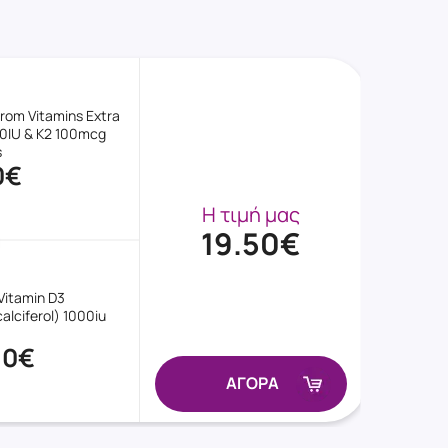
rom Vitamins Extra
0IU & K2 100mcg
s
0€
Η τιμή μας
19.50€
Vitamin D3
alciferol) 1000iu
30€
ΑΓΟΡΑ