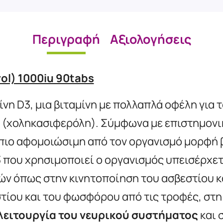
Περιγραφή
Αξιολογήσεις
rol) 1000iu 90tabs
ίνη D3, μια βιταμίνη με πολλαπλά οφέλη για τ
 (χοληκασιφερόλη). Σύμφωνα με επιστημονικ
πιο αφομοιώσιμη από τον οργανισμό μορφή β
3 που χρησιμοποιεί ο οργανισμός υπεισέρχε
ών όπως στην κινητοποίηση του ασβεστίου 
τίου και του φωσφόρου από τις τροφές, στ
λειτουργία του νευρικού συστήματος
και 