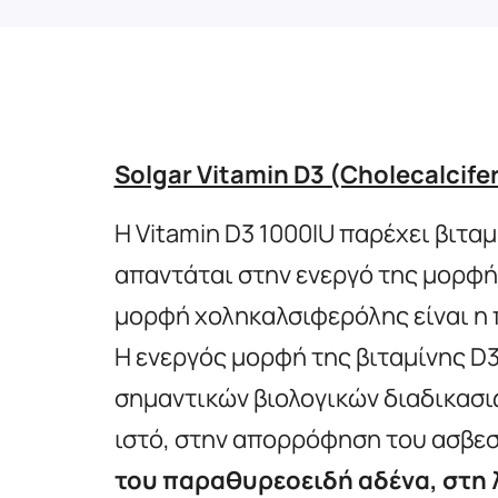
Solgar Vitamin D3 (Cholecalcife
Η Vitamin D3 1000IU παρέχει βιταμ
απαντάται στην ενεργό της μορφή
μορφή χοληκαλσιφερόλης είναι η 
Η ενεργός μορφή της βιταμίνης D
σημαντικών βιολογικών διαδικασι
ιστό, στην απορρόφηση του ασβεσ
του παραθυρεοειδή αδένα, στη 