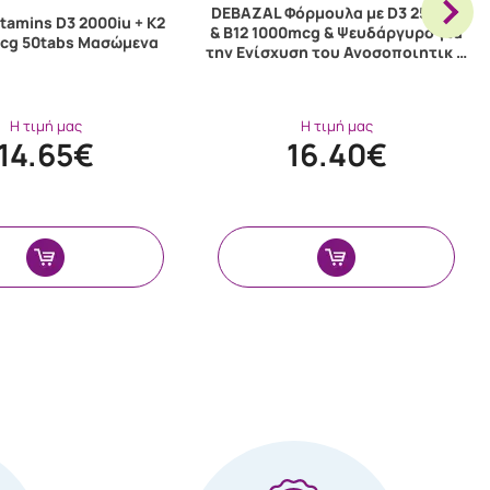
DEBAZAL Φόρμουλα με D3 2500iu
itamins D3 2000iu + K2
& B12 1000mcg & Ψευδάργυρο για
cg 50tabs Μασώμενα
την Ενίσχυση του Ανοσοποιητικ …
Η τιμή μας
Η τιμή μας
14.65€
16.40€