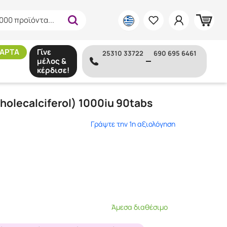
000 προϊόντα...
ΑΡΤΑ
Γίνε
25310 33722
690 695 6461
μέλος &
κέρδισε!
0tabs
holecalciferol) 1000iu 90tabs
Γράψτε την 1η αξιολόγηση
Άμεσα διαθέσιμο