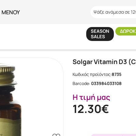
ΜΕΝΟΥ
Ψάξε ανάμεσα σε 12
SEASON
ΔΩΡΟΚ
SALES
κή
/
Εταιρίες
/
SOLGAR
/
Solgar Vitamin D3 (Cholecalciferol) 1000iu 9
Solgar Vitamin D3 (C
Κωδικός προϊόντος:
8735
Barcode:
033984033108
Η τιμή μας
12.30€