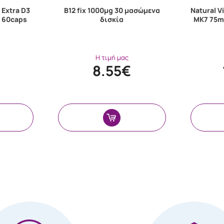
Extra D3
B12 fix 1000μg 30 μασώμενα
Natural V
g 60caps
δισκία
MK7 75m
Η τιμή μας
8.55€