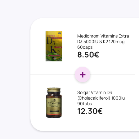
Medichrom Vitamins Extra
D3 5000IU & K2 120mcg
60caps
8.50€
Solgar Vitamin D3
(Cholecalciferol) 1000iu
90tabs
12.30€