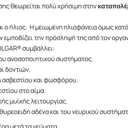
σης θεωρείται πολύ χρήσιμη στην
καταπολέ
αι ο ήλιος. Η μειωμένη ηλιοφάνεια όμως κατά
 εμποδίζει την πρόσληψή της από τον οργα
SOLGAR® συμβάλλει:
του ανοσοποιητικού συστήματος.
ι δοντιών.
 ασβεστίου και φωσφόρου.
στίου στο αίμα.
ής μυϊκής λειτουργίας.
θυρεοειδή αδένα και του νευρικού συστήματ
μέρα μετά τα γεύματα