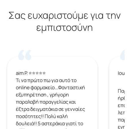
Σας ευχαριστούμε για την
εμπιστοσύνη
aim P. ⭐⭐⭐⭐⭐
Ioul
Τι να πρώτο πω για αυτό το
online φαρμακείο...Φανταστική
Παρή
εξυπηρέτηση , γρήγορη
ήρθε
παραλαβή παραγγελίας και
επόμ
έξτρα δειγματάκια σε γενναίες
λεπτ
ποσότητες!! Πολύ καλή
παρα
δουλειά!! 5 αστεράκια γιατί το
ενημ