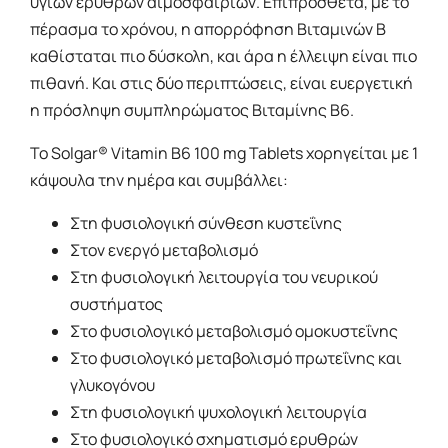
υγιών ερυθρών αιμοσφαιρίων. Επιπρόσθετα, με το
πέρασμα το χρόνου, η απορρόφηση Βιταμινών Β
καθίσταται πιο δύσκολη, και άρα η έλλειψη είναι πιο
πιθανή. Και στις δύο περιπτώσεις, είναι ευεργετική
η πρόσληψη συμπληρώματος Βιταμίνης Β6.
Το Solgar® Vitamin B6 100 mg Tablets χορηγείται με 1
κάψουλα την ημέρα και συμβάλλει:
Στη φυσιολογική σύνθεση κυστεΐνης
Στον ενεργό μεταβολισμό
Στη φυσιολογική λειτουργία του νευρικού
συστήματος
Στο φυσιολογικό μεταβολισμό ομοκυστεΐνης
Στο φυσιολογικό μεταβολισμό πρωτεΐνης και
γλυκογόνου
Στη φυσιολογική ψυχολογική λειτουργία
Στο φυσιολογικό σχηματισμό ερυθρών