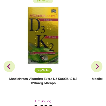
69 Πόντοι
Top Seller
Medichrom Vitamins Extra D3 5000IU & K2
Medichro
120mcg 60caps
Η τιμή μας