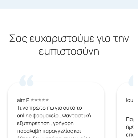
Σας ευχαριστούμε για την
εμπιστοσύνη
aim P. ⭐⭐⭐⭐⭐
Ioul
Τι να πρώτο πω για αυτό το
online φαρμακείο...Φανταστική
Παρή
εξυπηρέτηση , γρήγορη
ήρθε
παραλαβή παραγγελίας και
επόμ