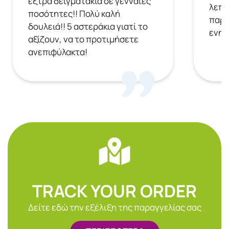
έξτρα δειγματάκια σε γενναίες
λεπτ
ποσότητες!! Πολύ καλή
παρα
δουλειά!! 5 αστεράκια γιατί το
ενημ
αξίζουν, να το προτιμήσετε
ανεπιφύλακτα!
TRACK YOUR ORDER
Δείτε εδώ την εξέλιξη της παραγγελίας σας