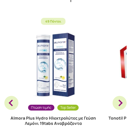
49 Πόντοι
Πτώση τιμής
Top Seller
Almora Plus Hydro Ηλεκτρολύτες με Γεύση
Tonotil Plu
Λεμόνι 19tabs Aναβράζοντα