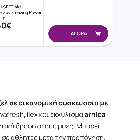
ASEPT Aid
erapy Freezing Power
 ml
60€
ΑΓΟΡΑ
ζελ
σε οικονομική συσκευασία με
vafresh, ilex και εκχύλισμα
arnica
ντική δράση στους μύες. Μπορεί
η σε αθλητές μετά την προπόνηση.