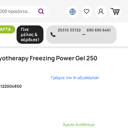
000 προϊόντα...
ΑΡΤΑ
Γίνε
25310 33722
690 695 6461
μέλος &
κέρδισε!
 Gel 250 ml
otherapy Freezing Power Gel 250
Γράψτε την 1η αξιολόγηση
5122004850
Άμεσα διαθέσιμο