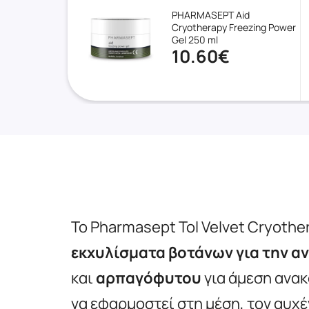
PHARMASEPT Aid
Cryotherapy Freezing Power
Gel 250 ml
10.60€
Το
Pharmasept Tol Velvet Cryothe
εκχυλίσματα βοτάνων για την
αν
και
αρπαγόφυτου
για άμεση ανακ
να εφαρμοστεί στη μέση, τον αυχέ