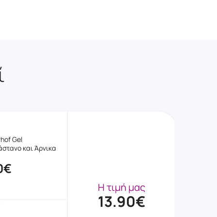
ί
hof Gel
άστανο και Άρνικα
0€
Η τιμή μας
13.90€