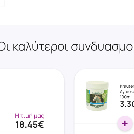
Οι καλύτεροι συνδυασμο
Krauter
Αγριοκ
100ml
3.3
Η τιμή μας
18.45€