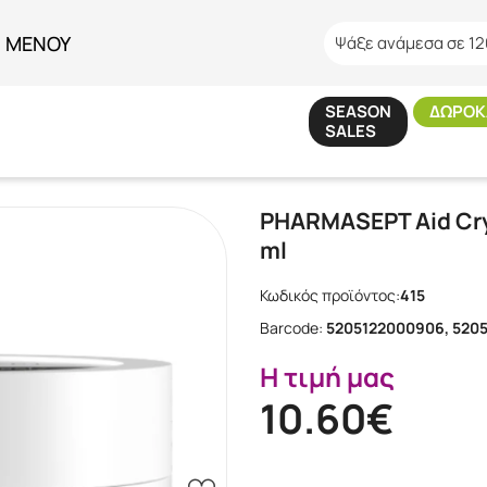
ΜΕΝΟΥ
Ψάξε ανάμεσα σε 12
SEASON
ΔΩΡΟΚ
SALES
ταιρίες
/
PHARMASEPT
/
PHARMASEPT Aid Cryotherapy Freezing Power
PHARMASEPT Aid Cry
ml
Κωδικός προϊόντος:
415
Barcode:
5205122000906, 520
Η τιμή μας
10.60€