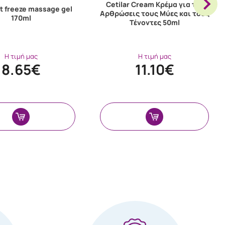
Cetilar Cream Κρέμα για τις
t freeze massage gel
Αρθρώσεις τους Μύες και τους
170ml
Τένοντες 50ml
Η τιμή μας
Η τιμή μας
8.65€
11.10€