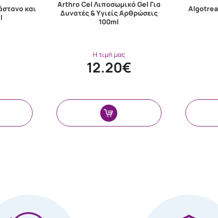
Arthro Cel Λιποσωμικό Gel Για
άστανο και
Algotrea
Δυνατές & Υγιείς Αρθρώσεις
l
100ml
Η τιμή μας
12.20€