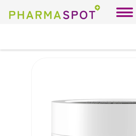
Αρχική
/
Ε