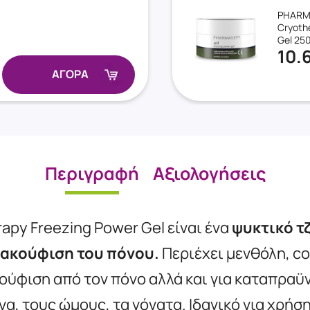
PHARM
Cryoth
Gel 250
10.
ΑΓΟΡΑ
Περιγραφή
Αξιολογήσεις
rapy Freezing Power Gel
είναι ένα
ψυκτικό τ
ακούφιση του πόνου
.
Περιέχει
μενθόλη, co
ούφιση από τον πόνο αλλά και για καταπραϋ
να, τους ώμους, τα γόνατα. Ιδανικό για χρήσ