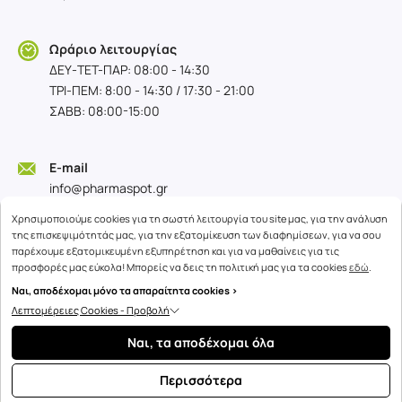
Ωράριο λειτουργίας
ΔΕΥ-TET-ΠΑΡ: 08:00 - 14:30
ΤΡΙ-ΠΕΜ: 8:00 - 14:30 / 17:30 - 21:00
ΣΑΒΒ: 08:00-15:00
E-mail
info@pharmaspot.gr
Χρησιμοποιούμε cookies για τη σωστή λειτουργία του site μας, για την ανάλυση
της επισκεψιμότητάς μας, για την εξατομίκευση των διαφημίσεων, για να σου
παρέχουμε εξατομικευμένη εξυπηρέτηση και για να μαθαίνεις για τις
προσφορές μας εύκολα! Μπορείς να δεις τη πολιτική μας για τα cookies
εδώ
.
Ναι, αποδέχομαι μόνο τα απαραίτητα cookies >
Copyright © 2026
advisable.com
Λεπτομέρειες Cookies - Προβολή
Ναι, τα αποδέχομαι όλα
Περισσότερα
Το προϊόν εξαντλήθηκε
MH ΔΙΑΘΕΣΙΜΟ