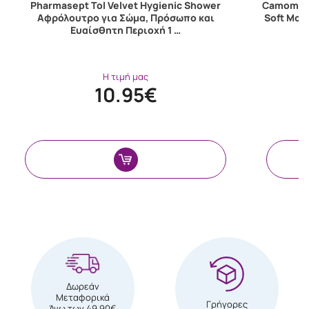
Pharmasept Tol Velvet Hygienic Shower
Camomila 
Αφρόλουτρο για Σώμα, Πρόσωπο και
Soft Mou
Ευαίσθητη Περιοχή 1 …
Η τιμή μας
10.95€
Δωρεάν
Μεταφορικά
Γρήγορες
Άνω των 49,90€