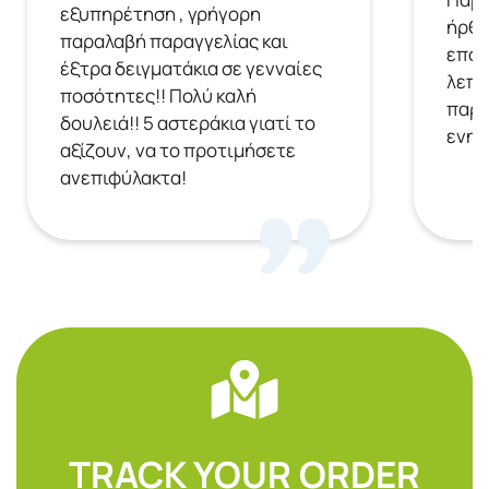
εξυπηρέτηση , γρήγορη
ήρθε
παραλαβή παραγγελίας και
επόμ
έξτρα δειγματάκια σε γενναίες
λεπτ
ποσότητες!! Πολύ καλή
παρα
δουλειά!! 5 αστεράκια γιατί το
ενημ
αξίζουν, να το προτιμήσετε
ανεπιφύλακτα!
TRACK YOUR ORDER