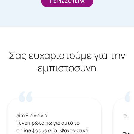
ΠΕΡΙΣΣΟΤΕΡΑ
Σας ευχαριστούμε για την
εμπιστοσύνη
aim P. ⭐⭐⭐⭐⭐
Ioul
Τι να πρώτο πω για αυτό το
online φαρμακείο...Φανταστική
Παρή