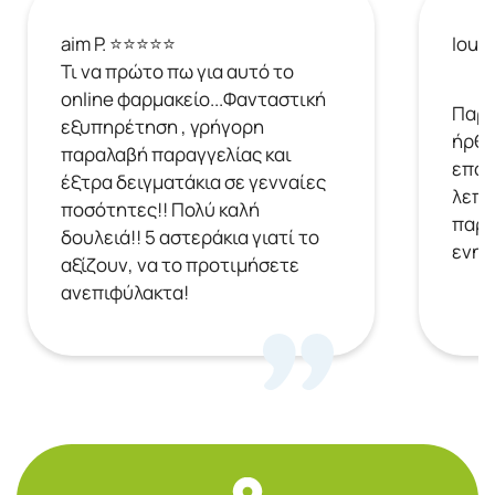
aim P. ⭐⭐⭐⭐⭐
Ioul
Τι να πρώτο πω για αυτό το
online φαρμακείο...Φανταστική
Παρή
εξυπηρέτηση , γρήγορη
ήρθε
παραλαβή παραγγελίας και
επόμ
έξτρα δειγματάκια σε γενναίες
λεπτ
ποσότητες!! Πολύ καλή
παρα
δουλειά!! 5 αστεράκια γιατί το
ενημ
αξίζουν, να το προτιμήσετε
ανεπιφύλακτα!