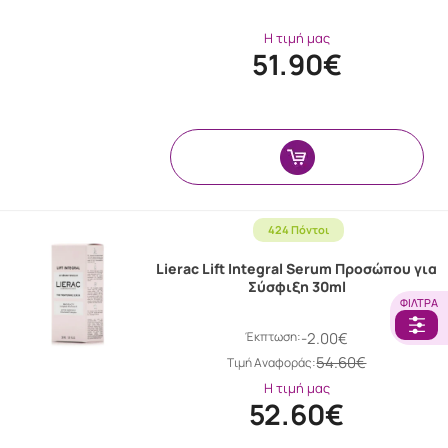
Η τιμή μας
51.90€
424 Πόντοι
Lierac Lift Integral Serum Προσώπου για
Σύσφιξη 30ml
ΦΊΛΤΡΑ
Έκπτωση:
-2.00€
54.60€
Tιμή Αναφοράς:
Η τιμή μας
52.60€