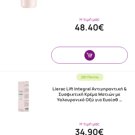
Η τιμή μας
48.40€
281 Πόντοι
Lierac Lift Integral Αντιγηραντική &
Συσφικτική Κρέμα Ματιών με
Υαλουρονικό Οξύ για Ευαίσθ …
Η τιμή μας
34.90€