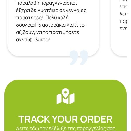
παραλαβή παραγγελίας και
επόμ
έξτρα δειγματάκια σε γενναίες
λεπτ
ποσότητες!! Πολύ καλή
παρα
δουλειά!! 5 αστεράκια γιατί το
ενημ
αξίζουν, να το προτιμήσετε
ανεπιφύλακτα!
TRACK YOUR ORDER
Δείτε εδώ την εξέλιξη της παραγγελίας σας