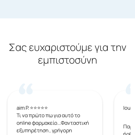
Σας ευχαριστούμε για την
εμπιστοσύνη
aim P. ⭐⭐⭐⭐⭐
Ioul
Τι να πρώτο πω για αυτό το
online φαρμακείο...Φανταστική
Παρή
εξυπηρέτηση , γρήγορη
ήρθε