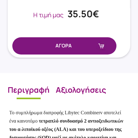
35.50€
Η τιμή μας
ΑΓΟΡΑ
Περιγραφή
Αξιολογήσεις
To συμπλήρωμα διατροφής Libytec Combinerv αποτελεί
ένα καινοτόμο
τετραπλό συνδυασμό 2 αντιοξειδωτικών
του α-λιποϊκού οξέος (ALA) και του υπεροξείδιου της
δισμουτάσης (SOD) μαζί με ακέτυλο-καρνιτίνη και