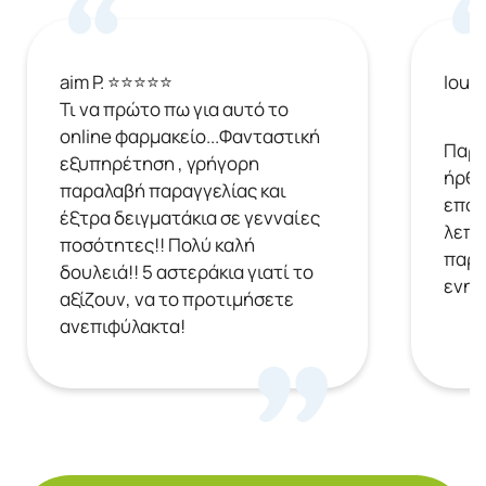
aim P. ⭐⭐⭐⭐⭐
Ioul
Τι να πρώτο πω για αυτό το
online φαρμακείο...Φανταστική
Παρή
εξυπηρέτηση , γρήγορη
ήρθε
παραλαβή παραγγελίας και
επόμ
έξτρα δειγματάκια σε γενναίες
λεπτ
ποσότητες!! Πολύ καλή
παρα
δουλειά!! 5 αστεράκια γιατί το
ενημ
αξίζουν, να το προτιμήσετε
ανεπιφύλακτα!