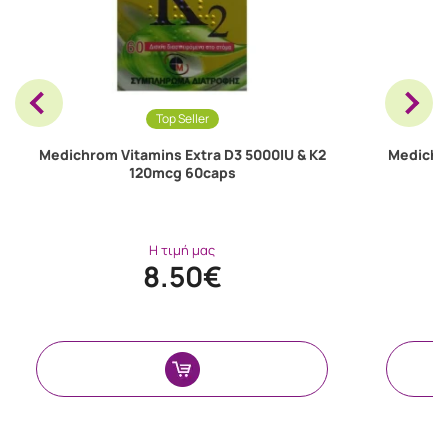
Top Seller
Medichrom Vitamins Extra D3 5000IU & K2
Medichro
120mcg 60caps
Η τιμή μας
8.50€