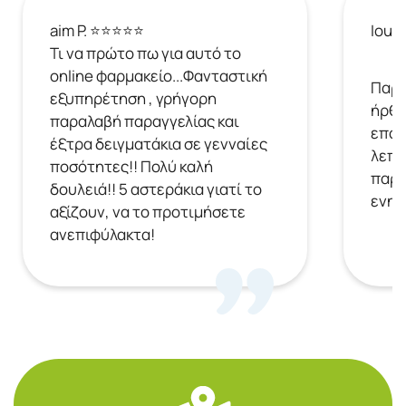
aim P. ⭐⭐⭐⭐⭐
Ioul
Τι να πρώτο πω για αυτό το
online φαρμακείο...Φανταστική
Παρή
εξυπηρέτηση , γρήγορη
ήρθε
παραλαβή παραγγελίας και
επόμ
έξτρα δειγματάκια σε γενναίες
λεπτ
ποσότητες!! Πολύ καλή
παρα
δουλειά!! 5 αστεράκια γιατί το
ενημ
αξίζουν, να το προτιμήσετε
ανεπιφύλακτα!