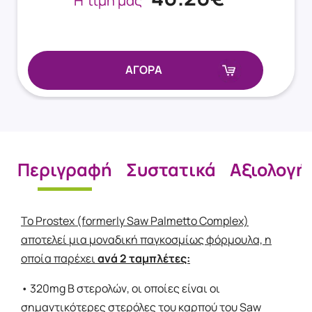
Η τιμή μας
ΑΓΟΡΑ
Περιγραφή
Συστατικά
Αξιολογή
Το Prostex (formerly Saw Palmetto Complex)
αποτελεί μια μοναδική παγκοσμίως φόρμουλα, η
οποία παρέχει
ανά 2 ταμπλέτες:
• 320mg Β στερολών, οι οποίες είναι οι
σημαντικότερες στερόλες του καρπού του Saw