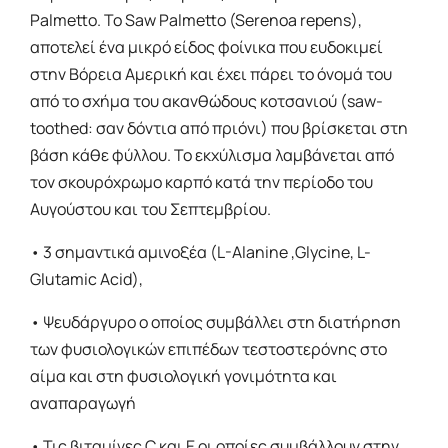
Palmetto. Το Saw Palmetto (Serenoa repens),
αποτελεί ένα μικρό είδος φοίνικα που ευδοκιμεί
στην Βόρεια Αμερική και έχει πάρει το όνομά του
από το σχήμα του ακανθώδους κοτσανιού (saw-
toothed: σαν δόντια από πριόνι) που βρίσκεται στη
βάση κάθε φύλλου. Το εκχύλισμα λαμβάνεται από
τον σκουρόχρωμο καρπό κατά την περίοδο του
Αυγούστου και του Σεπτεμβρίου.
• 3 σημαντικά αμινοξέα (L-Alanine ,Glycine, L-
Glutamic Acid),
• Ψευδάργυρο ο οποίος συμβάλλει στη διατήρηση
των φυσιολογικών επιπέδων τεστοστερόνης στο
αίμα και στη φυσιολογική γονιμότητα και
αναπαραγωγή
• Τις βιταμίνες C και Ε οι οποίες συμβάλλουν στην