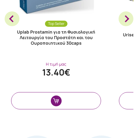
Top Seller
Uplab Prostamin για τη Φυσιολογική
Urised
Λειτουργία του Προστάτη και του
Ουροποιητικού 30caps
Η τιμή μας
13.40€