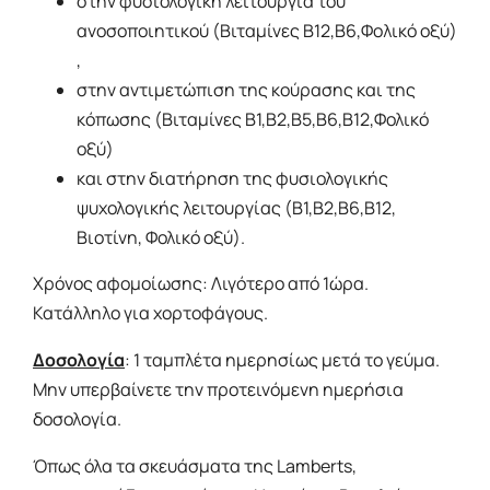
στην φυσιολογική λειτουργία του
ανοσοποιητικού (Βιταμίνες Β12,Β6,Φoλικό οξύ)
,
στην αντιμετώπιση της κούρασης και της
κόπωσης (Βιταμίνες Β1,Β2,Β5,Β6,Β12,Φολικό
οξύ)
και στην διατήρηση της φυσιολογικής
ψυχολογικής λειτουργίας (Β1,Β2,Β6,Β12,
Βιοτίνη, Φολικό οξύ).
Χρόνος αφομοίωσης: Λιγότερο από 1ώρα.
Κατάλληλο για χορτοφάγους.
Δοσολογία
: 1 ταμπλέτα ημερησίως μετά το γεύμα.
Μην υπερβαίνετε την προτεινόμενη ημερήσια
δοσολογία.
Όπως όλα τα σκευάσματα της Lamberts,