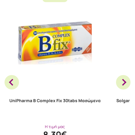
UniPharma B Complex Fix 30tabs Μασώμενα
Solgar C
Η τιμή μας
8.30€