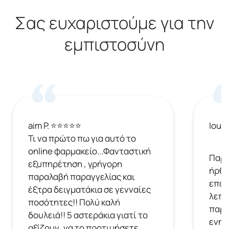
Σας ευχαριστούμε για την
εμπιστοσύνη
aim P. ⭐⭐⭐⭐⭐
Ioul
Τι να πρώτο πω για αυτό το
online φαρμακείο...Φανταστική
Παρή
εξυπηρέτηση , γρήγορη
ήρθε
παραλαβή παραγγελίας και
επόμ
έξτρα δειγματάκια σε γενναίες
λεπτ
ποσότητες!! Πολύ καλή
παρα
δουλειά!! 5 αστεράκια γιατί το
ενημ
αξίζουν, να το προτιμήσετε