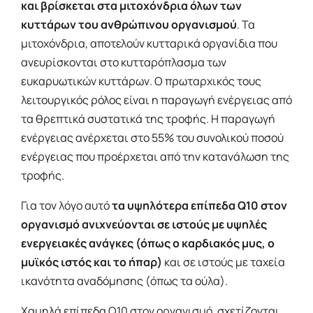
και βρίσκεται στα μιτοχόνδρια όλων των
κυττάρων του ανθρώπινου οργανισμού
. Τα
μιτοχόνδρια, αποτελούν κυτταρικά οργανίδια που
ανευρίσκονται στο κυτταρόπλασμα των
ευκαρυωτικών κυττάρων. Ο πρωταρχικός τους
λειτουργικός ρόλος είναι η παραγωγή ενέργειας από
τα θρεπτικά συστατικά της τροφής. Η παραγωγή
ενέργειας ανέρχεται στο 55% του συνολικού ποσού
ενέργειας που προέρχεται από την κατανάλωση της
τροφής.
Για τον λόγο αυτό
τα υψηλότερα επίπεδα Q10 στον
οργανισμό ανιχνεύονται σε ιστούς με υψηλές
ενεργειακές ανάγκες (όπως ο καρδιακός μυς, ο
μυϊκός ιστός και το ήπαρ)
και σε ιστούς με ταχεία
ικανότητα αναδόμησης (όπως τα ούλα).
Χαμηλά επίπεδα Q10 στον οργανισμό, σχετίζονται