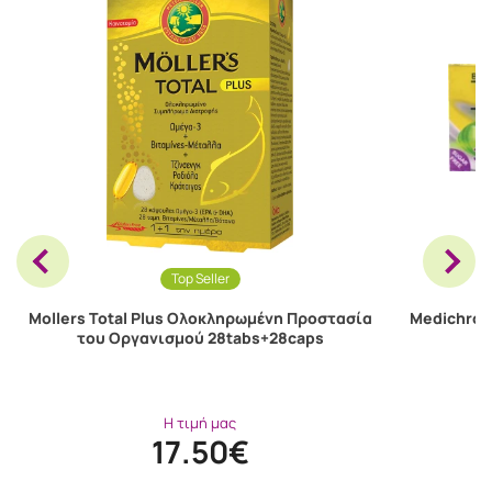
Top Seller
Mollers Total Plus Oλοκληρωμένη Προστασία
Medichrom 
του Οργανισμού 28tabs+28caps
Η τιμή μας
17.50€