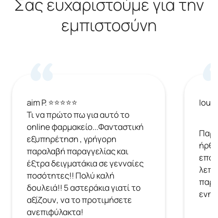
Σας ευχαριστούμε για την
εμπιστοσύνη
aim P. ⭐⭐⭐⭐⭐
Ioul
Τι να πρώτο πω για αυτό το
online φαρμακείο...Φανταστική
Παρή
εξυπηρέτηση , γρήγορη
ήρθε
παραλαβή παραγγελίας και
επόμ
έξτρα δειγματάκια σε γενναίες
λεπτ
ποσότητες!! Πολύ καλή
παρα
δουλειά!! 5 αστεράκια γιατί το
ενημ
αξίζουν, να το προτιμήσετε
ανεπιφύλακτα!