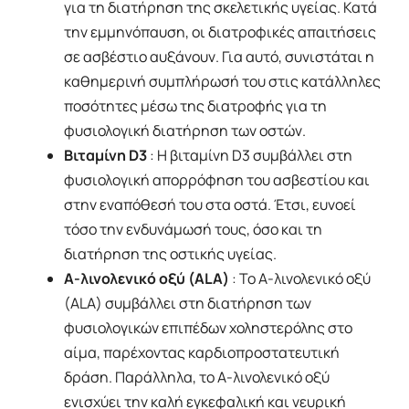
για τη διατήρηση της σκελετικής υγείας. Κατά
την εμμηνόπαυση, οι διατροφικές απαιτήσεις
σε ασβέστιο αυξάνουν. Για αυτό, συνιστάται η
καθημερινή συμπλήρωσή του στις κατάλληλες
ποσότητες μέσω της διατροφής για τη
φυσιολογική διατήρηση των οστών.
Βιταμίνη D3
: Η βιταμίνη D3 συμβάλλει στη
φυσιολογική απορρόφηση του ασβεστίου και
στην εναπόθεσή του στα οστά. Έτσι, ευνοεί
τόσο την ενδυνάμωσή τους, όσο και τη
διατήρηση της οστικής υγείας.
Α-λινολενικό οξύ (ALA)
: Το Α-λινολενικό οξύ
(ALA) συμβάλλει στη διατήρηση των
φυσιολογικών επιπέδων χοληστερόλης στο
αίμα, παρέχοντας καρδιοπροστατευτική
δράση. Παράλληλα, το Α-λινολενικό οξύ
ενισχύει την καλή εγκεφαλική και νευρική