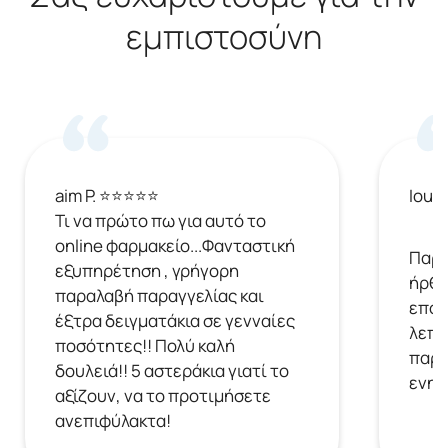
εμπιστοσύνη
aim P. ⭐⭐⭐⭐⭐
Ioul
Τι να πρώτο πω για αυτό το
online φαρμακείο...Φανταστική
Παρή
εξυπηρέτηση , γρήγορη
ήρθε
παραλαβή παραγγελίας και
επόμ
έξτρα δειγματάκια σε γενναίες
λεπτ
ποσότητες!! Πολύ καλή
παρα
δουλειά!! 5 αστεράκια γιατί το
ενημ
αξίζουν, να το προτιμήσετε
ανεπιφύλακτα!