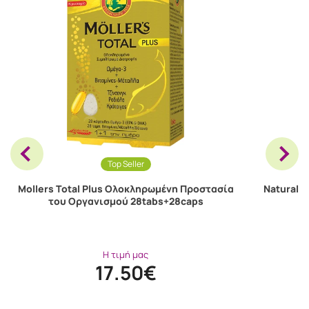
Top Seller
Mollers Total Plus Oλοκληρωμένη Προστασία
Natural V
του Οργανισμού 28tabs+28caps
Η τιμή μας
17.50€