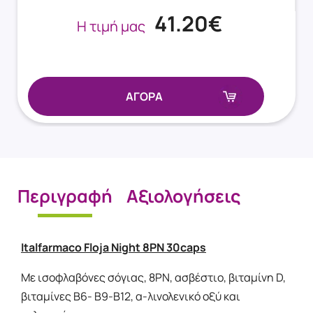
41.20€
Η τιμή μας
ΑΓΟΡΑ
Περιγραφή
Αξιολογήσεις
Italfarmaco Floja Night 8PN 30caps
Με ισοφλαβόνες σόγιας, 8PN, ασβέστιο, βιταμίνη D,
βιταμίνες B6- B9-B12, α-λινολενικό οξύ και