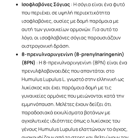
Ισοφλαβόνες Σόγιας
: Η σόγια είναι ένα φυτό
που περιέχει σε υψηλή περιεκτικότητα
ισοφλαβόνες, ουσίες με δομή παρόμοια με
αυτή των γυναικείων ορμονών. Για αυτό το
λόγο, οι ισοφλαβόνες σόγιας παρουσιάζουν
οιστρογονική δράση.
8-πρενυλναρινγενίνη (8-prenylnaringenin)
(8ΡΝ)
: Η 8-πρενυλναρινγενίνη (8PN) είναι ένα
πρενυλφλαβονοειδές που απαντάται στο
Ηumulus Lupulus L. γνωστό στην ελληνική ως
λυκίσκος και έχει παρόμοια δομή με τις
γυναικείες ορμόνες που μειώνονται κατά την
εμμηνόπαυση. Μελέτες έχουν δείξει ότι
παραδοσιακά εκχυλίσματα βοτάνων με
αγχολυτικές ιδιότητες όπως ο λυκίσκος του
γένους Ηumulus Lupulus ελαττώνουν το άγχος,
ανακουφίζουν από το στρες και βελτιώνουν τον