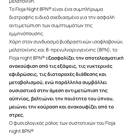
μελατονίνη.
Το Floja Night 8PN® είναι ένα συμπλήρωμα
διατροφής ειδικά σχεδιασμένο για την ασφαλή
αντιμετώπιση των συμπτωμάτων της
εμμηνόπαυσης.
Χάρη στον συνδυασμό βιοδραστικών ισοφλαβονών,
μελατονίνης και 8-πρενυλναρινγενίνης (8ΡΝ), το
Floja night 8PN® ε
ξασφαλίζει την αποτελεσματική
ανακούφιση από τις εξάψεις, τις νυκτερινές
εφιδρώσεις, τις διαταραχές διάθεσης και
μεταβολισμού, ενώ παράλληλα συμβάλλει
ουσιαστικά στην άμεση αντιμετώπιση της
αϋπνίας, βελτιώνει την ποιότητα του ύπνου,
μειώνει την κούραση και ανακουφίζει από το
στρες.
Ο φυσιολογικός ρόλος των συστατικών του Floja
night 8PN®