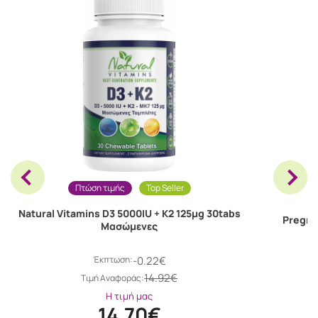
Πτώση τιμής
Top Seller
Natural Vitamins D3 5000IU + K2 125μg 30tabs
Pregna
Μασώμενες
Έκπτωση:
-0.22€
14.92€
Tιμή Αναφοράς:
Η τιμή μας
14.70€