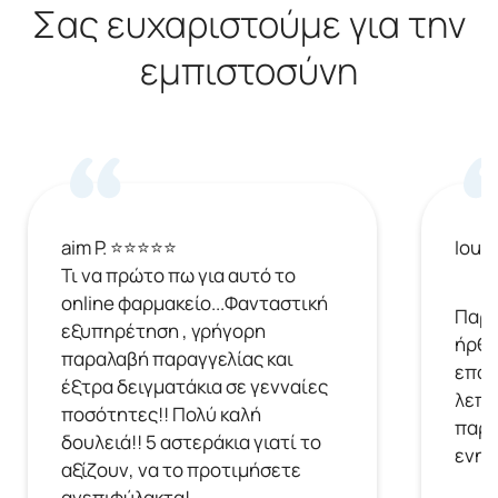
Σας ευχαριστούμε για την
εμπιστοσύνη
aim P. ⭐⭐⭐⭐⭐
Ioul
Τι να πρώτο πω για αυτό το
online φαρμακείο...Φανταστική
Παρή
εξυπηρέτηση , γρήγορη
ήρθε
παραλαβή παραγγελίας και
επόμ
έξτρα δειγματάκια σε γενναίες
λεπτ
ποσότητες!! Πολύ καλή
παρα
δουλειά!! 5 αστεράκια γιατί το
ενημ
αξίζουν, να το προτιμήσετε
ανεπιφύλακτα!