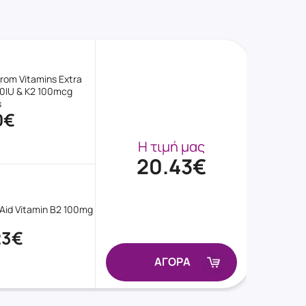
rom Vitamins Extra
0IU & K2 100mcg
s
0€
Η τιμή μας
20.43€
 Aid Vitamin B2 100mg
23€
ΑΓΟΡΑ