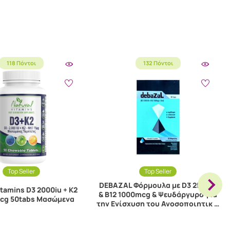
118 Πόντοι
132 Πόντοι
Top Seller
Top Seller
DEBAZAL Φόρμουλα με D3 2500iu
itamins D3 2000iu + K2
& B12 1000mcg & Ψευδάργυρο για
cg 50tabs Μασώμενα
την Ενίσχυση του Ανοσοποιητικ …