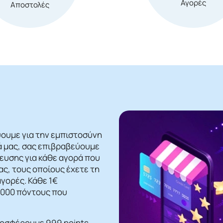
Αγορές
Αποστολές
ψουμε για την εμπιστοσύνη
ά μας, σας επιβραβεύουμε
βευσης για κάθε αγορά που
ς, τους οποίους έχετε τη
γορές. Κάθε 1€
 1000 πόντους που
ροσφέρουμε 999 points