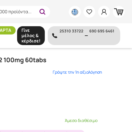
000 προϊόντα...
ΑΡΤΑ
Γίνε
25310 33722
690 695 6461
μέλος &
κέρδισε!
B2 100mg 60tabs
Γράψτε την 1η αξιολόγηση
Άμεσα διαθέσιμο