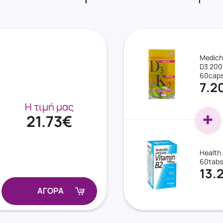
Medich
D3 200
60cap
7.2
Η τιμή μας
21.73€
Health
60tabs
13.
ΑΓΟΡΑ