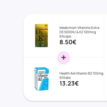
Medichrom Vitamins Extra
D3 5000IU & K2 120mcg
60caps
8.50€
Health Aid Vitamin B2 100mg
60tabs
13.23€