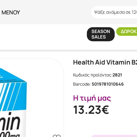
ΜΕΝΟΥ
Ψάξε ανάμεσα σε 12
SEASON
ΔΩΡΟΚ
SALES
Αρχική
/
Εταιρίες
/
HEALTH AID
/
Health Aid Vitamin B2 100mg 60tabs
Health Aid Vitamin 
Κωδικός προϊόντος:
2821
Barcode:
5019781010646
Η τιμή μας
13.23€