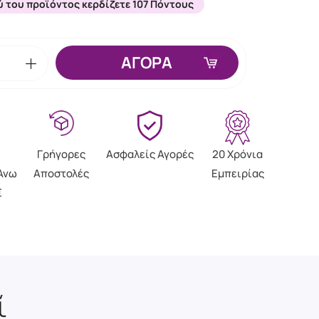
ύ του προϊόντος κερδίζετε 107 Πόντους
ΑΓΟΡΑ
Γρήγορες
Ασφαλείς Αγορές
20 Χρόνια
Άνω
Αποστολές
Εμπειρίας
€
ί