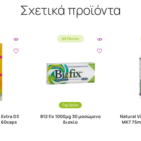
Σχετικά προϊόντα
69 Πόντοι
Top Seller
Extra D3
B12 fix 1000μg 30 μασώμενα
Natural V
g 60caps
δισκία
MK7 75m