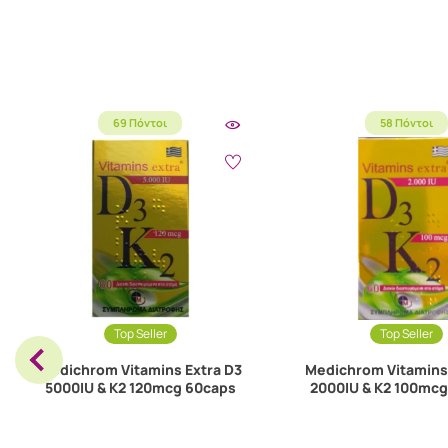
69 Πόντοι
58 Πόντοι
Top Seller
Top Seller
Medichrom Vitamins Extra D3
Medichrom Vitamins 
5000IU & K2 120mcg 60caps
2000IU & K2 100mc