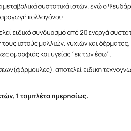
 μεταβολικά συστατικά ιστών, ενώ ο Ψευδάρ
παραγωγή κολλαγόνου.
τελεί ειδικό συνδυασμό από 20 ενεργά συστα
τους ιστούς μαλλιών, νυχιών και δέρματος, 
ς ομορφιάς και υγείας ‘’εκ των έσω’’.
εων(φόρμουλες), αποτελεί ειδική τεχνογνωσ
 ετών, 1 ταμπλέτα ημερησίως.