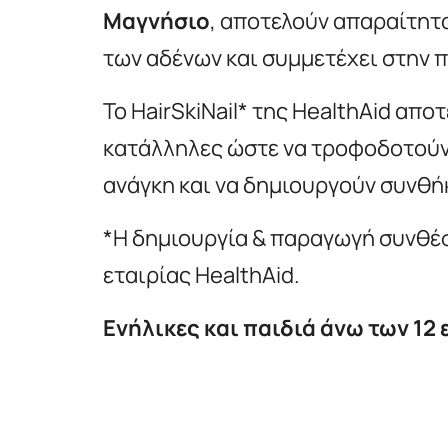
Μαγνήσιο
, αποτελούν απαραίτητα
των αδένων και συμμετέχει στην 
Το HairSkiNail* της HealthAid απο
κατάλληλες ώστε να τροφοδοτούν 
ανάγκη και να δημιουργούν συνθήκε
*Η δημιουργία & παραγωγή συνθέσ
εταιρίας HealthAid.
Ενήλικες και παιδιά άνω των 12