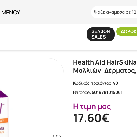
ΜΕΝΟΥ
Ψάξε ανάμεσα σε 12
SEASON
ΔΩΡΟΚ
SALES
HEALTH AID
/
Health Aid HairSkiNail Φόρμουλα για την Υγεία Μαλλιών, Δ
Health Aid HairSkiNa
Μαλλιών, Δέρματος,
Κωδικός προϊόντος:
40
Barcode:
5019781015061
Η τιμή μας
17.60€