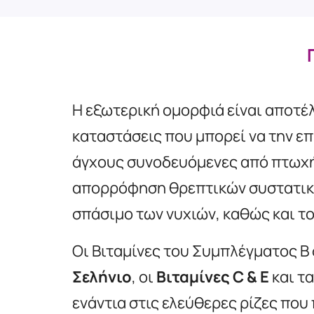
Η εξωτερική ομορφιά είναι αποτ
καταστάσεις που μπορεί να την ε
άγχους συνοδευόμενες από πτωχή 
απορρόφηση θρεπτικών συστατικών
σπάσιμο των νυχιών, καθώς και τ
Οι Βιταμίνες του Συμπλέγματος Β 
Σελήνιο
, οι
Βιταμίνες C & E
και τ
ενάντια στις ελεύθερες ρίζες πο