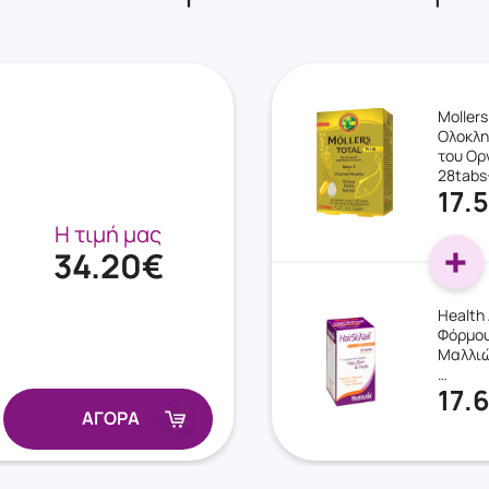
Mollers
Oλοκλη
του Ορ
28tabs
17.
Η τιμή μας
34.20€
Health 
Φόρμου
Μαλλιώ
…
17.
ΑΓΟΡΑ