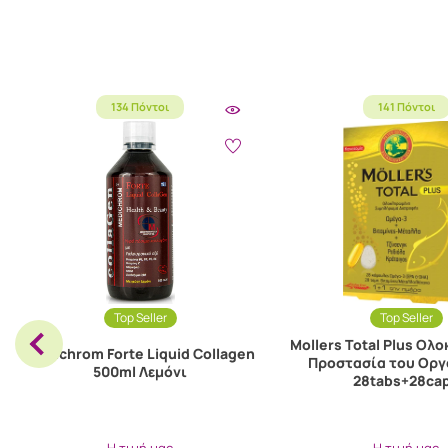
134 Πόντοι
141 Πόντοι
Top Seller
Top Seller
Mollers Total Plus Oλ
Medichrom Forte Liquid Collagen
Προστασία του Οργ
500ml Λεμόνι
28tabs+28ca