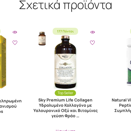
Σχετικά προϊόντα
177 Πόντοι
Top Seller
Sky Premium Life Collagen
Natural V
οκληρωμένη
Υδρολυμένο Κολλαγόνο με
Pepti
ανισμού
Υαλουρονικό Οξύ και Βιταμίνες
Συμπλή
ps
γεύση Φράο …