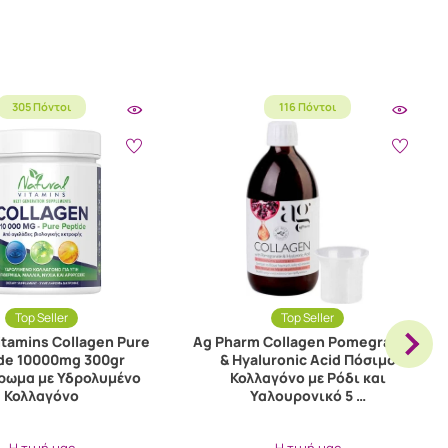
305 Πόντοι
116 Πόντοι
Top Seller
Top Seller
itamins Collagen Pure
Ag Pharm Collagen Pomegranate
de 10000mg 300gr
& Hyaluronic Acid Πόσιμο
ρωμα με Υδρολυμένο
Κολλαγόνο με Ρόδι και
Κολλαγόνο
Υαλουρονικό 5 …