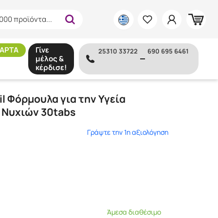
000 προϊόντα...
ΑΡΤΑ
Γίνε
25310 33722
690 695 6461
μέλος &
κέρδισε!
έρματος, Νυχιών 30tabs
il Φόρμουλα για την Υγεία
 Νυχιών 30tabs
Γράψτε την 1η αξιολόγηση
Άμεσα διαθέσιμο