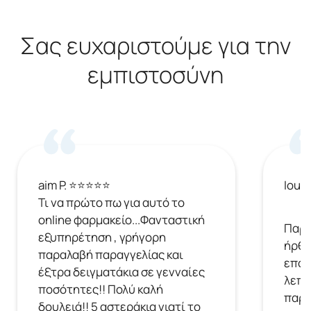
Σας ευχαριστούμε για την
εμπιστοσύνη
aim P. ⭐⭐⭐⭐⭐
Ioul
Τι να πρώτο πω για αυτό το
online φαρμακείο...Φανταστική
Παρή
εξυπηρέτηση , γρήγορη
ήρθε
παραλαβή παραγγελίας και
επόμ
έξτρα δειγματάκια σε γενναίες
λεπτ
ποσότητες!! Πολύ καλή
παρα
δουλειά!! 5 αστεράκια γιατί το