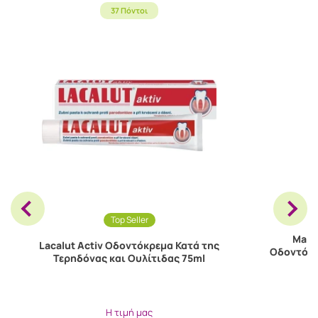
37 Πόντοι
Top Seller
Marv
Lacalut Activ Οδοντόκρεμα Κατά της
Οδοντόκρ
Τερηδόνας και Ουλίτιδας 75ml
Η τιμή μας