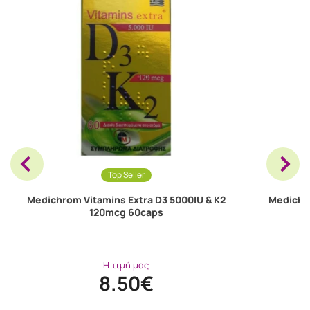
Top Seller
Medichrom Vitamins Extra D3 5000IU & K2
Medichro
120mcg 60caps
Η τιμή μας
8.50€