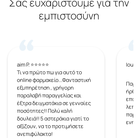
Σας ευχαριστούμε για την
εμπιστοσύνη
aim P. ⭐⭐⭐⭐⭐
Ioul
Τι να πρώτο πω για αυτό το
online φαρμακείο...Φανταστική
Παρή
εξυπηρέτηση , γρήγορη
ήρθε
παραλαβή παραγγελίας και
επόμ
έξτρα δειγματάκια σε γενναίες
λεπτ
ποσότητες!! Πολύ καλή
παρα
δουλειά!! 5 αστεράκια γιατί το
ενημ
αξίζουν, να το προτιμήσετε
ανεπιφύλακτα!