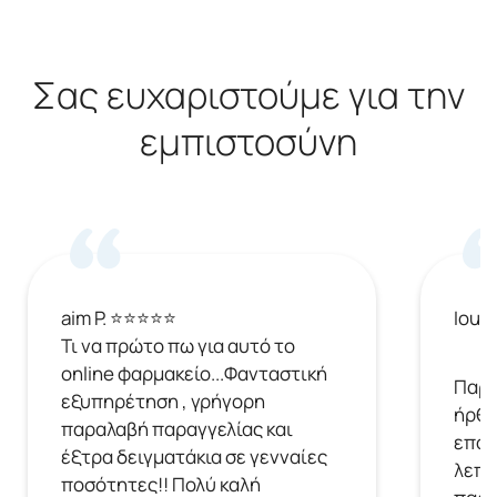
Σας ευχαριστούμε για την
εμπιστοσύνη
aim P. ⭐⭐⭐⭐⭐
Ioul
Τι να πρώτο πω για αυτό το
online φαρμακείο...Φανταστική
Παρή
εξυπηρέτηση , γρήγορη
ήρθε
παραλαβή παραγγελίας και
επόμ
έξτρα δειγματάκια σε γενναίες
λεπτ
ποσότητες!! Πολύ καλή