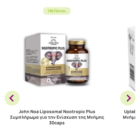
136 Πόντοι
John Noa Liposomal Nootropic Plus
Uplab 
Συμπλήρωμα για την Ενίσχυση της Μνήμης
Μνήμης
30caps