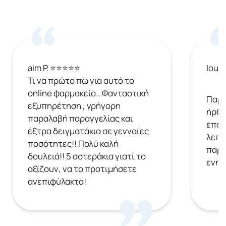
aim P. ⭐⭐⭐⭐⭐
Ioul
Τι να πρώτο πω για αυτό το
online φαρμακείο...Φανταστική
Παρή
εξυπηρέτηση , γρήγορη
ήρθε
παραλαβή παραγγελίας και
επόμ
έξτρα δειγματάκια σε γενναίες
λεπτ
ποσότητες!! Πολύ καλή
παρα
δουλειά!! 5 αστεράκια γιατί το
ενημ
αξίζουν, να το προτιμήσετε
ανεπιφύλακτα!