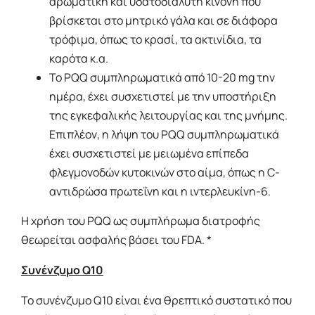
αρωματική και υδατοδιαλυτή κινόνη που
βρίσκεται στο μητρικό γάλα και σε διάφορα
τρόφιμα, όπως το κρασί, τα ακτινίδια, τα
καρότα κ.α.
Το PQQ συμπληρωματικά από 10-20 mg την
ημέρα, έχει συσχετιστεί με την υποστήριξη
της εγκεφαλικής λειτουργίας και της μνήμης.
Επιπλέον, η λήψη του PQQ συμπληρωματικά
έχει συσχετιστεί με μειωμένα επίπεδα
φλεγμονοδών κυτοκινών στο αίμα, όπως η C-
αντιδρώσα πρωτεΐνη και η ιντερλευκίνη-6.
Η χρήση του PQQ ως συμπλήρωμα διατροφής
θεωρείται ασφαλής βάσει του FDA. *
Συνένζυμο Q10
Το συνένζυμο Q10 είναι ένα θρεπτικό συστατικό που