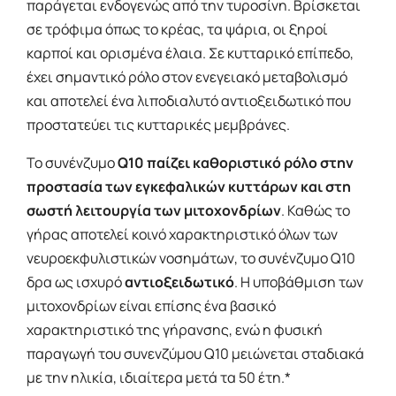
παράγεται ενδογενώς από την τυροσίνη. Βρίσκεται
σε τρόφιμα όπως το κρέας, τα ψάρια, οι ξηροί
καρποί και ορισμένα έλαια. Σε κυτταρικό επίπεδο,
έχει σημαντικό ρόλο στον ενεγειακό μεταβολισμό
και αποτελεί ένα λιποδιαλυτό αντιοξειδωτικό που
προστατεύει τις κυτταρικές μεμβράνες.
Το συνένζυμο
Q10 παίζει καθοριστικό ρόλο στην
προστασία των εγκεφαλικών κυττάρων και στη
σωστή λειτουργία των μιτοχονδρίων
. Καθώς το
γήρας αποτελεί κοινό χαρακτηριστικό όλων των
νευροεκφυλιστικών νοσημάτων, το συνένζυμο Q10
δρα ως ισχυρό
αντιοξειδωτικό
. Η υποβάθμιση των
μιτοχονδρίων είναι επίσης ένα βασικό
χαρακτηριστικό της γήρανσης, ενώ η φυσική
παραγωγή του συνενζύμου Q10 μειώνεται σταδιακά
με την ηλικία, ιδιαίτερα μετά τα 50 έτη.*