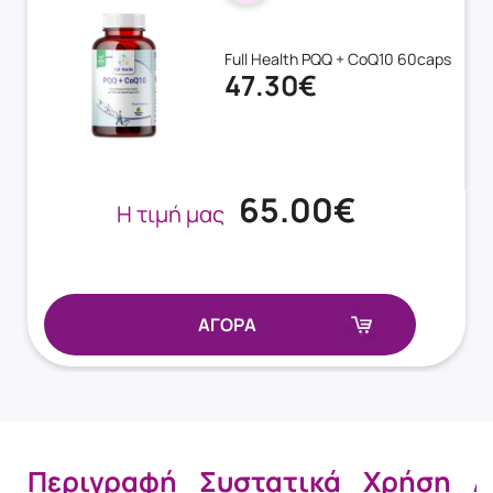
Full Health PQQ + CoQ10 60caps
47.30€
65.00€
Η τιμή μας
ΑΓΟΡΑ
Περιγραφή
Συστατικά
Χρήση
Α