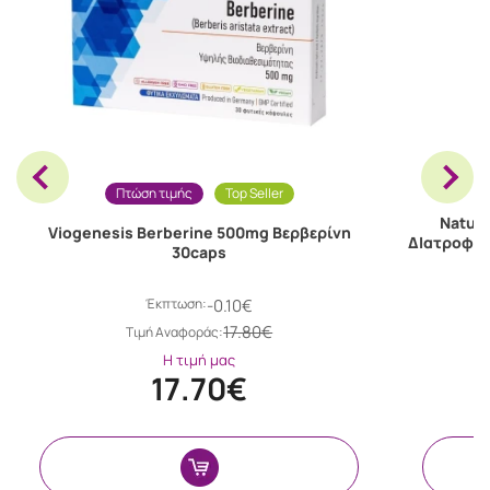
Πτώση τιμής
Top Seller
Nature
Viogenesis Berberine 500mg Βερβερίνη
ΔΙατροφής
30caps
Έκπτωση:
-0.10€
17.80€
Tιμή Αναφοράς:
Η τιμή μας
17.70€