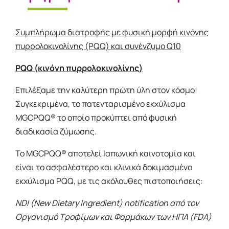
Συμπλήρωμα διατροφής με φυσική μορφή κινόνης
πυρρολοκινολίνης (PQQ) και συνένζυμο Q10
PQQ (κινόνη πυρρολοκινολίνης)
Επιλέξαμε την καλύτερη πρώτη ύλη στον κόσμο!
Συγκεκριμένα, το πατενταρισμένο εκχύλισμα
MGCPQQ® το οποίο προκύπτει από φυσική
διαδικασία ζύμωσης.
Το MGCPQQ® αποτελεί Ιαπωνική καινοτομία και
είναι το ασφαλέστερο και κλινικά δοκιμασμένο
εκχύλισμα PQQ, με τις ακόλουθες πιστοποιήσεις:
NDI (New Dietary Ingredient) notification από τον
Οργανισμό Τροφίμων και Φαρμάκων των ΗΠΑ (FDA)