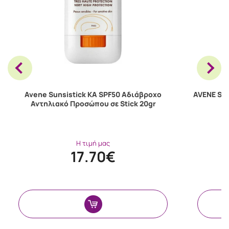
Avene Sunsistick KA SPF50 Αδιάβροχο
AVENE Sol
Αντηλιακό Προσώπου σε Stick 20gr
Η τιμή μας
17.70€