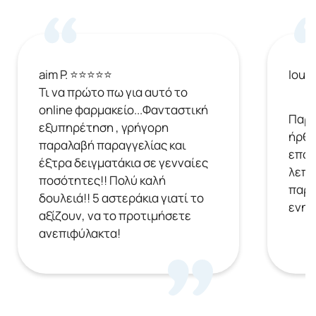
aim P. ⭐⭐⭐⭐⭐
Ioul
Τι να πρώτο πω για αυτό το
online φαρμακείο...Φανταστική
Παρή
εξυπηρέτηση , γρήγορη
ήρθε
παραλαβή παραγγελίας και
επόμ
έξτρα δειγματάκια σε γενναίες
λεπτ
ποσότητες!! Πολύ καλή
παρα
δουλειά!! 5 αστεράκια γιατί το
ενημ
αξίζουν, να το προτιμήσετε
ανεπιφύλακτα!