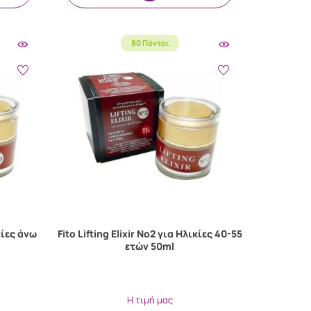
80 Πόντοι
ικίες άνω
Fito Lifting Elixir Νο2 για Ηλικίες 40-55
ετών 50ml
Η τιμή μας