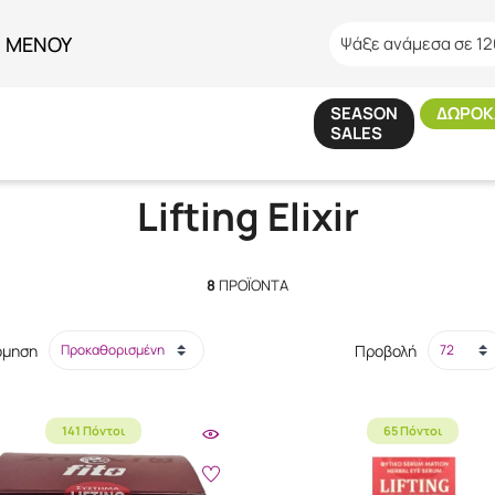
ΜΕΝΟΥ
Ψάξε ανάμεσα σε 12
SEASON
ΔΩΡΟΚ
SALES
Αρχική
/
Εταιρίες
/
Fito+
/
Lifting Elixir
Lifting Elixir
8
ΠΡΟΪΌΝΤΑ
όμηση
Προβολή
141 Πόντοι
65 Πόντοι