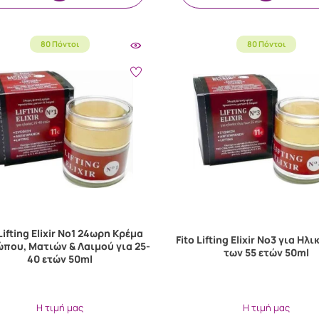
80 Πόντοι
80 Πόντοι
 Lifting Elixir Νo1 24ωρη Κρέμα
Fito Lifting Elixir No3 για Ηλ
που, Ματιών & Λαιμού για 25-
των 55 ετών 50ml
40 ετών 50ml
Η τιμή μας
Η τιμή μας