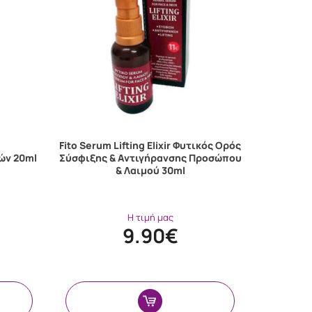
Fito Serum Lifting Elixir Φυτικός Ορός
ιών 20ml
Σύσφιξης & Αντιγήρανσης Προσώπου
& Λαιμού 30ml
Η τιμή μας
9.90€