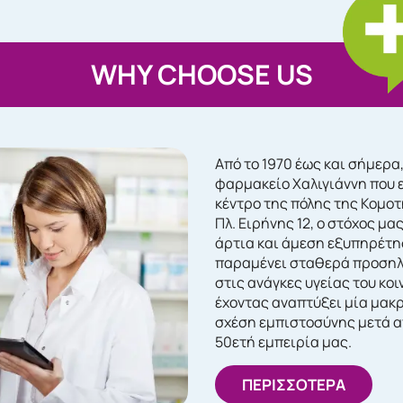
WHY CHOOSE US
Από το 1970 έως και σήμερα
φαρμακείο Χαλιγιάννη που 
κέντρο της πόλης της Κομο
Πλ. Ειρήνης 12, ο στόχος μας
άρτια και άμεση εξυπηρέτη
παραμένει σταθερά προση
στις ανάγκες υγείας του κοι
έχοντας αναπτύξει μία μακ
σχέση εμπιστοσύνης μετά α
50ετή εμπειρία μας.
ΠΕΡΙΣΣΟΤΕΡΑ