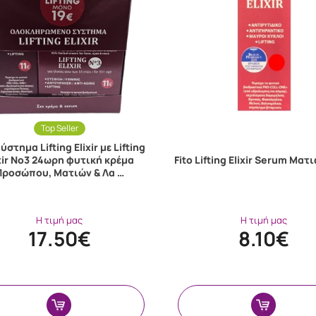
Top Seller
Σύστημα Lifting Elixir με Lifting
ixir No3 24ωρη φυτική κρέμα
Fito Lifting Elixir Serum Ματ
Προσώπου, Ματιών & Λα …
Η τιμή μας
Η τιμή μας
17.50€
8.10€