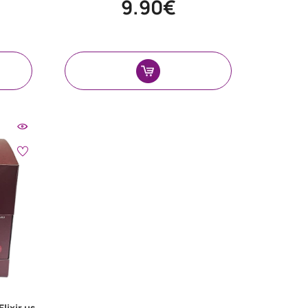
9.90€
lixir με