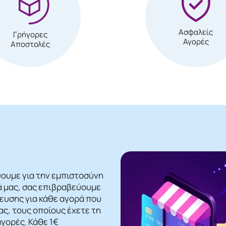
Ασφαλείς
Γρήγορες
Αγορές
Αποστολές
ψουμε για την εμπιστοσύνη
ά μας, σας επιβραβεύουμε
βευσης για κάθε αγορά που
ς, τους οποίους έχετε τη
γορές. Κάθε 1€