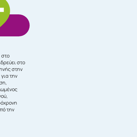
, στο
εδρεύει στο
τηνής στην
 για την
ση,
λωμένος
νού,
ρόχρονη
πό την