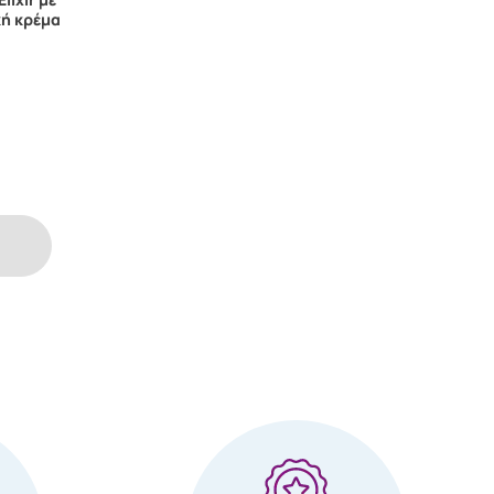
κή κρέμα