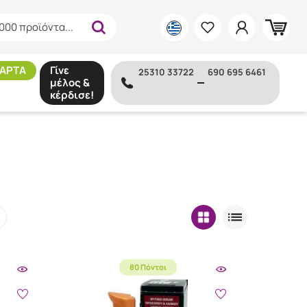
000 προϊόντα...
ΑΡΤΑ
Γίνε
25310 33722
690 695 6461
μέλος &
κέρδισε!
80 Πόντοι