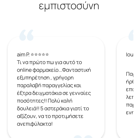
εμπιστοσύνη
aim P. ⭐⭐⭐⭐⭐
Ioul
Τι να πρώτο πω για αυτό το
online φαρμακείο...Φανταστική
Παρή
εξυπηρέτηση , γρήγορη
ήρθε
παραλαβή παραγγελίας και
επόμ
έξτρα δειγματάκια σε γενναίες
λεπτ
ποσότητες!! Πολύ καλή
παρα
δουλειά!! 5 αστεράκια γιατί το
ενημ
αξίζουν, να το προτιμήσετε
ανεπιφύλακτα!