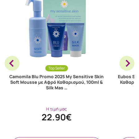
Top Seller
Camomila Blu Promo 2025 My Sensitive Skin
Eubos Se
Soft Mousse με Αφρό Καθαρισμού, 100ml &
Καθαρισ
Silk Mas …
Η τιμή μας
22.90€