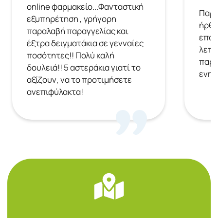
online φαρμακείο...Φανταστική
Παρή
εξυπηρέτηση , γρήγορη
ήρθε
παραλαβή παραγγελίας και
επόμ
έξτρα δειγματάκια σε γενναίες
λεπτ
ποσότητες!! Πολύ καλή
παρα
δουλειά!! 5 αστεράκια γιατί το
ενημ
αξίζουν, να το προτιμήσετε
ανεπιφύλακτα!