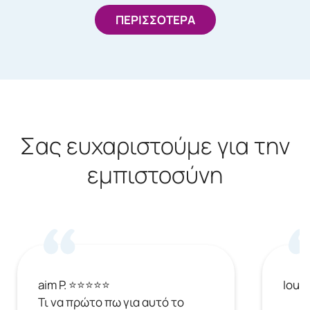
ΠΕΡΙΣΣΟΤΕΡΑ
Σας ευχαριστούμε για την
εμπιστοσύνη
aim P. ⭐⭐⭐⭐⭐
Ioul
Τι να πρώτο πω για αυτό το