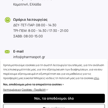
Κομοτηνή, Ελλάδα
Ωράριο λειτουργίας
ΔΕΥ-TET-ΠΑΡ: 08:00 - 14:30
ΤΡΙ-ΠΕΜ: 8:00 - 14:30 / 17:30 - 21:00
ΣΑΒΒ: 08:00-15:00
E-mail
info@pharmaspot.gr
Χρησιμοποιούμε cookies για τη σωστή λειτουργία του site μας, για την ανάλυση
της επισκεψιμότητάς μας, για την εξατομίκευση των διαφημίσεων, για να σου
παρέχουμε εξατομικευμένη εξυπηρέτηση και για να μαθαίνεις για τις
προσφορές μας εύκολα! Μπορείς να δεις τη πολιτική μας για τα cookies
εδώ
.
Ναι, αποδέχομαι μόνο τα απαραίτητα cookies >
Λεπτομέρειες Cookies - Προβολή
Copyright © 2026
advisable.com
Ναι, τα αποδέχομαι όλα