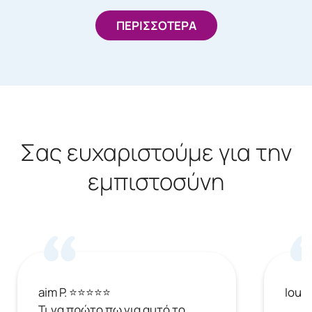
ΠΕΡΙΣΣΟΤΕΡΑ
Σας ευχαριστούμε για την
εμπιστοσύνη
aim P. ⭐⭐⭐⭐⭐
Ioul
Τι να πρώτο πω για αυτό το