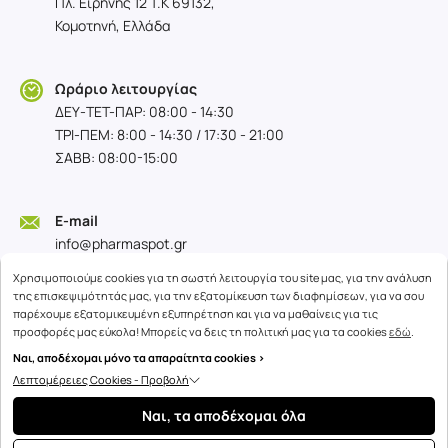
Πλ. Ειρήνης 12 T.K 69132,
Κομοτηνή, Ελλάδα
Ωράριο λειτουργίας
ΔΕΥ-TET-ΠΑΡ: 08:00 - 14:30
ΤΡΙ-ΠΕΜ: 8:00 - 14:30 / 17:30 - 21:00
ΣΑΒΒ: 08:00-15:00
E-mail
info@pharmaspot.gr
Χρησιμοποιούμε cookies για τη σωστή λειτουργία του site μας, για την ανάλυση
της επισκεψιμότητάς μας, για την εξατομίκευση των διαφημίσεων, για να σου
παρέχουμε εξατομικευμένη εξυπηρέτηση και για να μαθαίνεις για τις
προσφορές μας εύκολα! Μπορείς να δεις τη πολιτική μας για τα cookies
εδώ
.
Ναι, αποδέχομαι μόνο τα απαραίτητα cookies >
Λεπτομέρειες Cookies - Προβολή
Copyright © 2026
advisable.com
Ναι, τα αποδέχομαι όλα