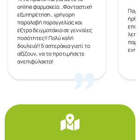
online φαρμακείο...Φανταστική
Παρή
εξυπηρέτηση , γρήγορη
ήρθε
παραλαβή παραγγελίας και
επόμ
έξτρα δειγματάκια σε γενναίες
λεπτ
ποσότητες!! Πολύ καλή
παρα
δουλειά!! 5 αστεράκια γιατί το
ενημ
αξίζουν, να το προτιμήσετε
ανεπιφύλακτα!