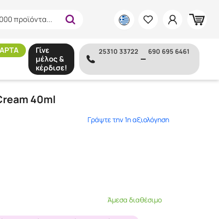
000 προϊόντα...
ΑΡΤΑ
Γίνε
25310 33722
690 695 6461
μέλος &
κέρδισε!
 Cream 40ml
Γράψτε την 1η αξιολόγηση
Άμεσα διαθέσιμο