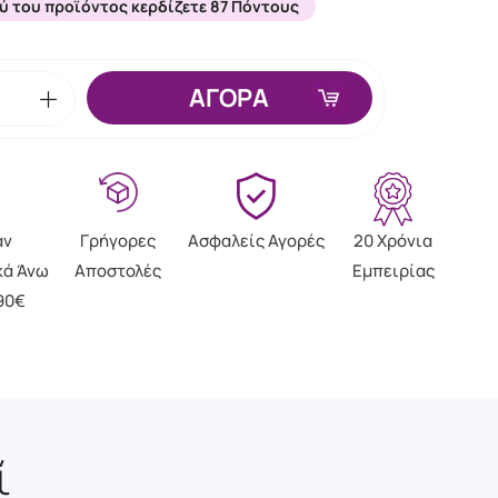
ύ του προϊόντος κερδίζετε 87 Πόντους
ΑΓΟΡΑ
άν
Γρήγορες
Ασφαλείς Αγορές
20 Χρόνια
κά Άνω
Αποστολές
Εμπειρίας
90€
ί