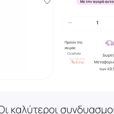
Με την αγορά αυτο
Προϊόν της
σειράς
Cicalfate
Δωρε
Μεταφορι
των 49,
Οι καλύτεροι συνδυασμο