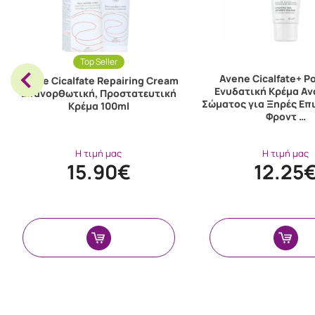
Top Seller
Avene Cicalfate+ P
Avene Cicalfate Repairing Cream
Ενυδατική Κρέμα Α
Επανορθωτική, Προστατευτική
Σώματος για Ξηρές Επ
Κρέμα 100ml
Φροντ …
Η τιμή μας
Η τιμή μας
15.90€
12.25