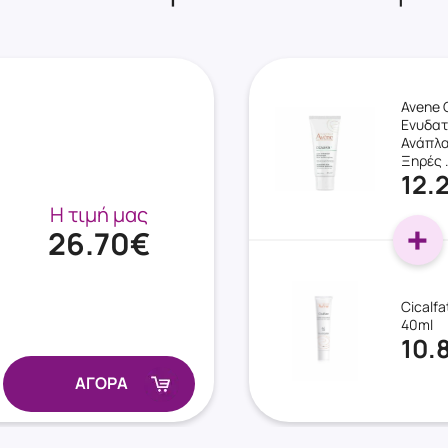
Avene 
Ενυδατ
Ανάπλα
Ξηρές 
12.
Η τιμή μας
26.70€
Cicalfa
40ml
10.
ΑΓΟΡΑ