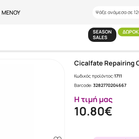
ΜΕΝΟΥ
Ψάξε ανάμεσα σε 12
SEASON
ΔΩΡΟΚ
SALES
Αρχική
/
Εταιρίες
/
Avene
/
Cicalfate Repairing Cream 40ml
Cicalfate Repairing
Κωδικός προϊόντος:
1711
Barcode:
3282770204667
Η τιμή μας
10.80€