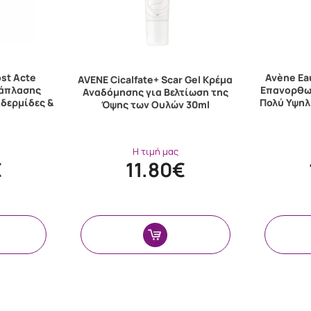
ost Acte
Avène Ea
AVENE Cicalfate+ Scar Gel Κρέμα
νάπλασης
Επανορθω
Αναδόμησης για Βελτίωση της
ιδερμίδες &
Πολύ Υψηλ
Όψης των Ουλών 30ml
Η τιμή μας
€
11.80€