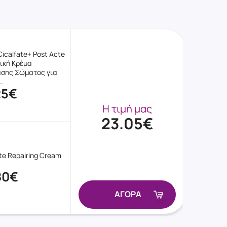
Cicalfate+ Post Acte
ική Κρέμα
σης Σώματος για
…
25€
Η τιμή μας
23.05€
te Repairing Cream
80€
ΑΓΟΡΑ