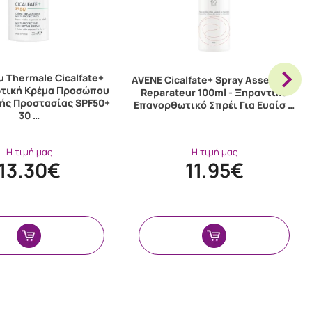
u Thermale Cicalfate+
AVENE Cicalfate+ Spray Assechant
τική Κρέμα Προσώπου
Reparateur 100ml - Ξηραντικό
ής Προστασίας SPF50+
Επανορθωτικό Σπρέι Για Ευαίσ …
30 …
Η τιμή μας
Η τιμή μας
13.30€
11.95€