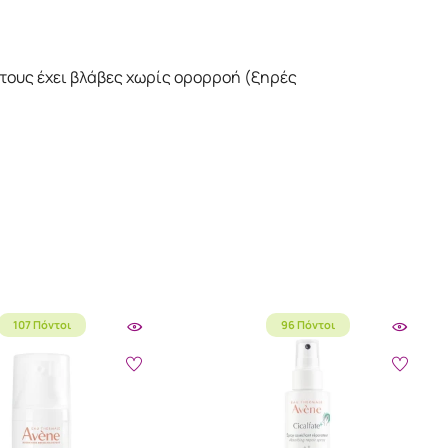
α τους έχει βλάβες χωρίς ορορροή (ξηρές
107 Πόντοι
96 Πόντοι