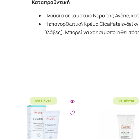
Καταπραϋντική
Πλούσια σε ιαματικό Νερό της Avène, κα
Η επανορθωτική Κρέμα Cicalfate ενδείκνυ
βλάβες). Μπορεί να χρησιμοποιηθεί τόσο
128 Πόντοι
99 Πόντοι