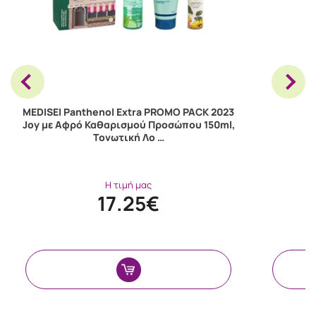
MEDISEI Panthenol Extra PROMO PACK 2023
Joy με Αφρό Καθαρισμού Προσώπου 150ml,
C
Τονωτική Λο …
Η τιμή μας
17.25€