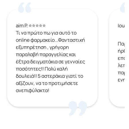
aim P. ⭐⭐⭐⭐⭐
Ioul
Τι να πρώτο πω για αυτό το
online φαρμακείο...Φανταστική
Παρή
εξυπηρέτηση , γρήγορη
ήρθε
παραλαβή παραγγελίας και
επόμ
έξτρα δειγματάκια σε γενναίες
λεπτ
ποσότητες!! Πολύ καλή
παρα
δουλειά!! 5 αστεράκια γιατί το
ενημ
αξίζουν, να το προτιμήσετε
ανεπιφύλακτα!