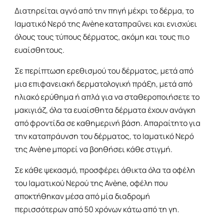
Διατηρείται αγνό από την πηγή μέχρι το δέρμα, το
Ιαματικό Νερό της Avène καταπραΰνει και ενισχύει
όλους τους τύπους δέρματος, ακόμη και τους πιο
ευαίσθητους.
Σε περίπτωση ερεθισμού του δέρματος, μετά από
μια επιφανειακή δερματολογική πράξη, μετά από
ηλιακό ερύθημα ή απλά για να σταθεροποιήσετε το
μακιγιάζ, όλα τα ευαίσθητα δέρματα έχουν ανάγκη
από φροντίδα σε καθημερινή βάση. Απαραίτητο για
την καταπράυνση του δέρματος, το Ιαματικό Νερό
της Avène μπορεί να βοηθήσει κάθε στιγμή.
Σε κάθε ψεκασμό, προσφέρει άθικτα όλα τα οφέλη
του Ιαματικού Νερού της Avène, οφέλη που
αποκτήθηκαν μέσα από μία διαδρομή
περισσότερων από 50 χρόνων κάτω από τη γη.