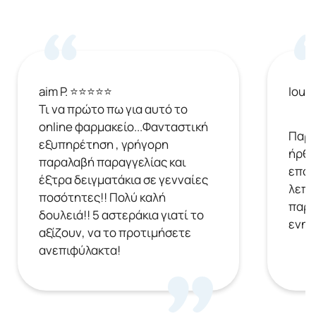
aim P. ⭐⭐⭐⭐⭐
Ioul
Τι να πρώτο πω για αυτό το
online φαρμακείο...Φανταστική
Παρή
εξυπηρέτηση , γρήγορη
ήρθε
παραλαβή παραγγελίας και
επόμ
έξτρα δειγματάκια σε γενναίες
λεπτ
ποσότητες!! Πολύ καλή
παρα
δουλειά!! 5 αστεράκια γιατί το
ενημ
αξίζουν, να το προτιμήσετε
ανεπιφύλακτα!