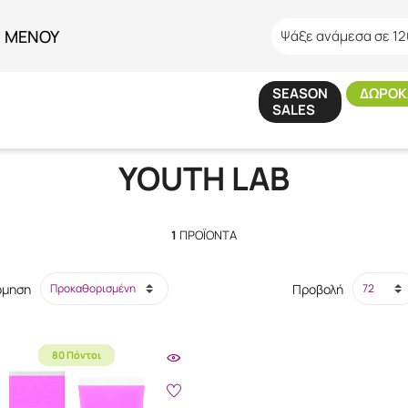
ΜΕΝΟΥ
Ψάξε ανάμεσα σε 12
SEASON
ΔΩΡΟΚ
SALES
Αρχική
/
Εταιρίες
/
YOUTH LAB
YOUTH LAB
1
ΠΡΟΪΌΝΤΑ
όμηση
Προβολή
80 Πόντοι