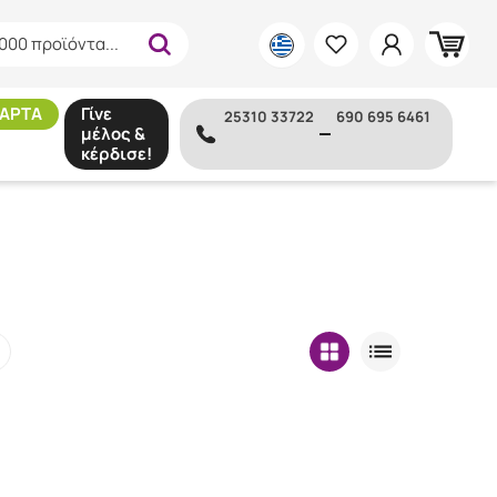
000 προϊόντα...
ΑΡΤΑ
Γίνε
25310 33722
690 695 6461
μέλος &
κέρδισε!