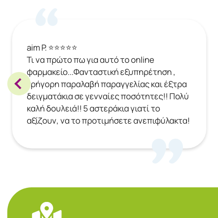
aim P. ⭐⭐⭐⭐⭐
Τι να πρώτο πω για αυτό το online
φαρμακείο...Φανταστική εξυπηρέτηση ,
γρήγορη παραλαβή παραγγελίας και έξτρα
δειγματάκια σε γενναίες ποσότητες!! Πολύ
καλή δουλειά!! 5 αστεράκια γιατί το
αξίζουν, να το προτιμήσετε ανεπιφύλακτα!