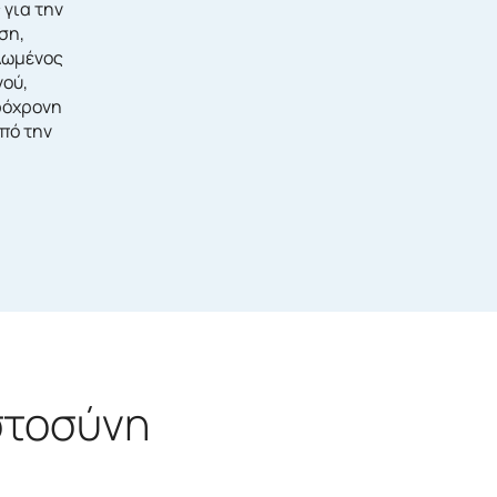
 για την
ση,
λωμένος
νού,
ρόχρονη
πό την
στοσύνη