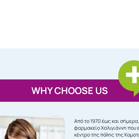
WHY CHOOSE US
Από το 1970 έως και σήμερα
φαρμακείο Χαλιγιάννη που 
κέντρο της πόλης της Κομο