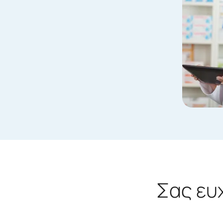
Σας ευ