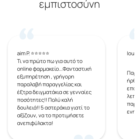
εμπιστοσύνη
aim P. ⭐⭐⭐⭐⭐
Ioul
Τι να πρώτο πω για αυτό το
online φαρμακείο...Φανταστική
Παρή
εξυπηρέτηση , γρήγορη
ήρθε
παραλαβή παραγγελίας και
επόμ
έξτρα δειγματάκια σε γενναίες
λεπτ
ποσότητες!! Πολύ καλή
παρα
δουλειά!! 5 αστεράκια γιατί το
ενημ
αξίζουν, να το προτιμήσετε
ανεπιφύλακτα!