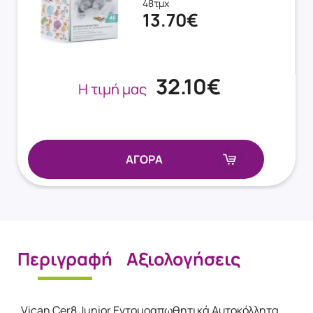
48τμχ
13.70€
32.10€
Η τιμή μας
ΑΓΟΡΑ
Περιγραφή
Αξιολογήσεις
Vican Cer8 Junior Εντομοαπωθητικά Αυτοκόλλητα