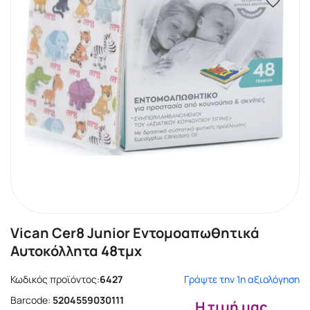
Vican Cer8 Junior Εντομοαπωθητικά
Αυτοκόλλητα 48τμχ
Κωδικός προϊόντος:
6427
Γράψτε την 1η αξιολόγηση
Barcode:
5204559030111
Η τιμή μας