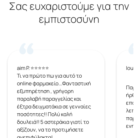
Σας ευχαριστούμε για την
εμπιστοσύνη
aim P. ⭐⭐⭐⭐⭐
Ioul
Τι να πρώτο πω για αυτό το
online φαρμακείο...Φανταστική
Παρή
εξυπηρέτηση , γρήγορη
ήρθε
παραλαβή παραγγελίας και
επόμ
έξτρα δειγματάκια σε γενναίες
λεπτ
ποσότητες!! Πολύ καλή
παρα
δουλειά!! 5 αστεράκια γιατί το
ενημ
αξίζουν, να το προτιμήσετε
ανεπιφύλακτα!