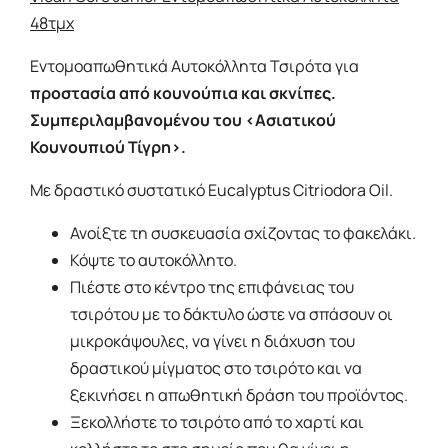
48τμχ
Εντομοαπωθητικά Αυτοκόλλητα Τσιρότα για
προστασία από κουνούπια και σκνίπες.
Συμπεριλαμβανομένου του <Ασιατικού
Κουνουπιού Τίγρη>.
Με δραστικό συστατικό Eucalyptus Citriodora Oil.
Ανοίξτε τη συσκευασία σχίζοντας το φακελάκι.
Κόψτε το αυτοκόλλητο.
Πιέστε στο κέντρο της επιφάνειας του
τσιρότου με το δάκτυλο ώστε να σπάσουν οι
μικροκάψουλες, να γίνει η διάχυση του
δραστικού μίγματος στο τσιρότο και να
ξεκινήσει η απωθητική δράση του προϊόντος.
Ξεκολλήστε το τσιρότο από το χαρτί και