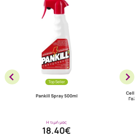
Top Seller
Cello
Pankill Spray 500ml
Γαλά
Η τιμή μας
18.40€