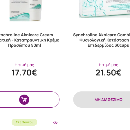
ynchroline Aknicare Cream
Synchroline Aknicare Combi
ατική - Καταπραϋντική Κρέμα
Φυσιολογική Κατάσταση
Προσώπου 50ml
Επιδερμίδας 30caps
Η τιμή μας
Η τιμή μας
17.70€
21.50€
MH ΔΙΑΘΕΣΙΜΟ
125 Πόντοι