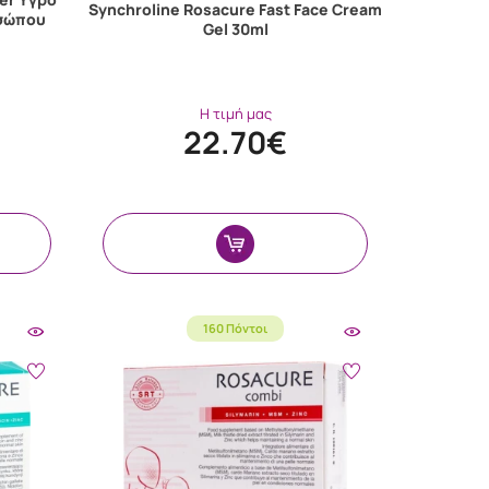
Synchroline Rosacure Fast Face Cream
οσώπου
Gel 30ml
Η τιμή μας
22.70€
160 Πόντοι