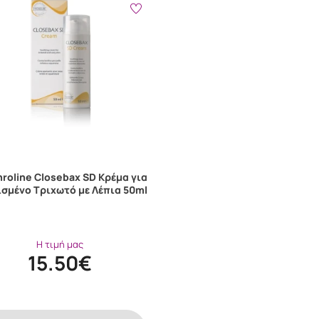
roline Closebax SD Κρέμα για
σμένο Τριχωτό με Λέπια 50ml
Η τιμή μας
15.50€