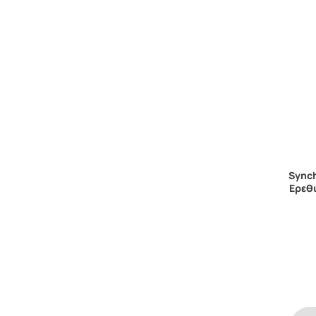
Synch
Ερεθι