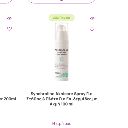
202 Πόντοι
Synchroline Aknicare Spray Για
er 200ml
Στήθος & Πλάτη Για Επιδερμίδες με
Ακμή 100 ml
Η τιμή μας