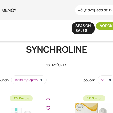
ΜΕΝΟΥ
Ψάξε ανάμεσα σε 12
SEASON
ΔΩΡΟΚ
SALES
Αρχική
/
Εταιρίες
/
SYNCHROLINE
SYNCHROLINE
13
ΠΡΟΪΌΝΤΑ
όμηση
Προβολή
274 Πόντοι
121 Πόντοι