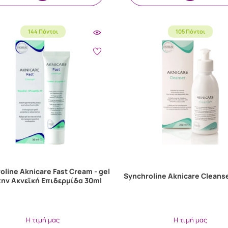
144 Πόντοι
105 Πόντοι
oline Aknicare Fast Cream - gel
Synchroline Aknicare Cleans
την Ακνεϊκή Επιδερμίδα 30ml
Η τιμή μας
Η τιμή μας