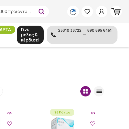
000 προϊόντα...
ΑΡΤΑ
Γίνε
25310 33722
690 695 6461
μέλος &
κέρδισε!
98 Πόντοι