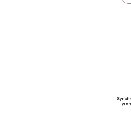
Synchr
για 