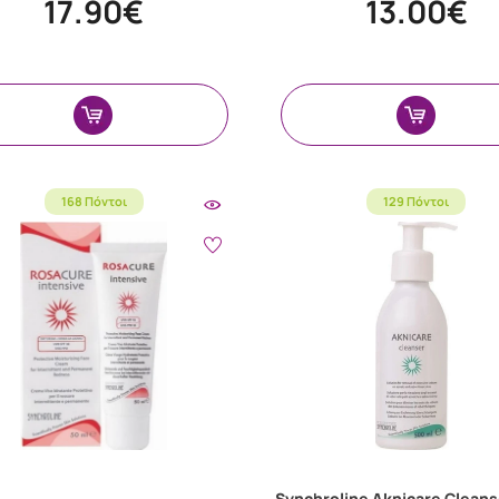
17.90€
13.00€
168 Πόντοι
129 Πόντοι
Synchroline Aknicare Clean