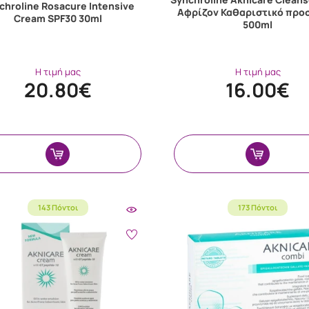
chroline Rosacure Intensive
Αφρίζον Καθαριστικό πρ
Cream SPF30 30ml
500ml
Η τιμή μας
Η τιμή μας
20.80€
16.00€
143 Πόντοι
173 Πόντοι