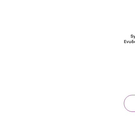
S
Ενυδ