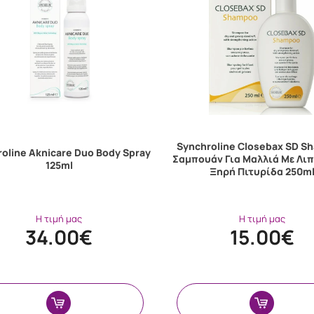
Synchroline Closebax SD 
oline Aknicare Duo Body Spray
Σαμπουάν Για Μαλλιά Με Λιπ
125ml
Ξηρή Πιτυρίδα 250m
Η τιμή μας
Η τιμή μας
34.00€
15.00€