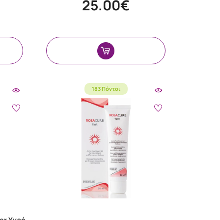
25.00€
183 Πόντοι
ser Υγρό