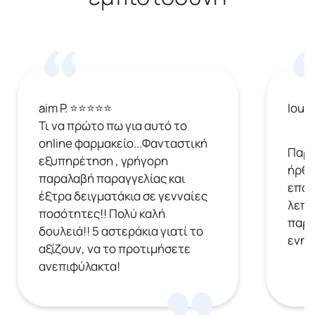
aim P. ⭐⭐⭐⭐⭐
Ioul
Τι να πρώτο πω για αυτό το
online φαρμακείο...Φανταστική
Παρή
εξυπηρέτηση , γρήγορη
ήρθε
παραλαβή παραγγελίας και
επόμ
έξτρα δειγματάκια σε γενναίες
λεπτ
ποσότητες!! Πολύ καλή
παρα
δουλειά!! 5 αστεράκια γιατί το
ενημ
αξίζουν, να το προτιμήσετε
ανεπιφύλακτα!