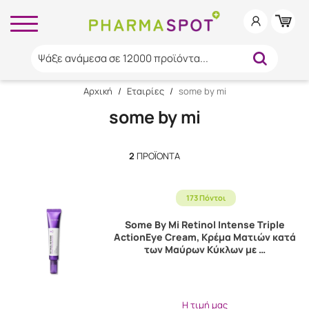
Ψάξε ανάμεσα σε 12000 προϊόντα...
Αρχική
/
Εταιρίες
/
some by mi
some by mi
2
ΠΡΟΪΌΝΤΑ
173 Πόντοι
Some By Mi Retinol Intense Triple
ActionEye Cream, Κρέμα Ματιών κατά
των Μαύρων Κύκλων με …
Η τιμή μας