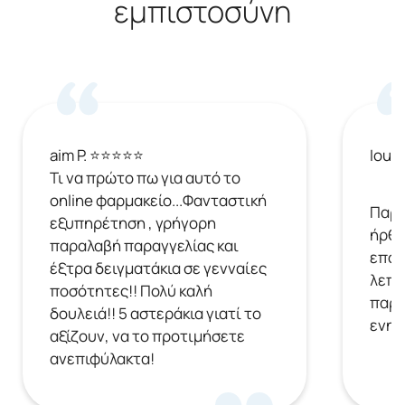
εμπιστοσύνη
aim P. ⭐⭐⭐⭐⭐
Ioul
Τι να πρώτο πω για αυτό το
online φαρμακείο...Φανταστική
Παρή
εξυπηρέτηση , γρήγορη
ήρθε
παραλαβή παραγγελίας και
επόμ
έξτρα δειγματάκια σε γενναίες
λεπτ
ποσότητες!! Πολύ καλή
παρα
δουλειά!! 5 αστεράκια γιατί το
ενημ
αξίζουν, να το προτιμήσετε
ανεπιφύλακτα!