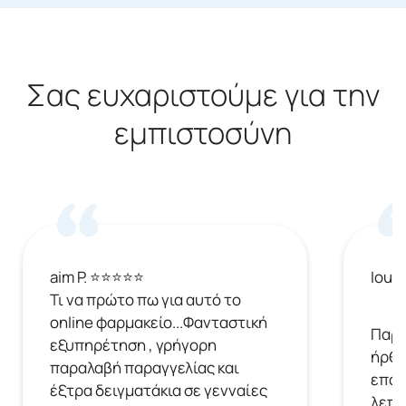
Σας ευχαριστούμε για την
εμπιστοσύνη
aim P. ⭐⭐⭐⭐⭐
Ioul
Τι να πρώτο πω για αυτό το
online φαρμακείο...Φανταστική
Παρή
εξυπηρέτηση , γρήγορη
ήρθε
παραλαβή παραγγελίας και
επόμ
έξτρα δειγματάκια σε γενναίες
λεπτ