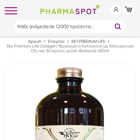
Ψάξε ανάμεσα σε 12000 προϊόντα...
Αρχική
/
Εταιρίες
/
SKY PREMIUM LIFE
/
Sky Premium Life Collagen Υδρολυμένο Κολλαγόνο με Υαλουρονικό
Οξύ και Βιταμίνες γεύση Φράουλα 480ml