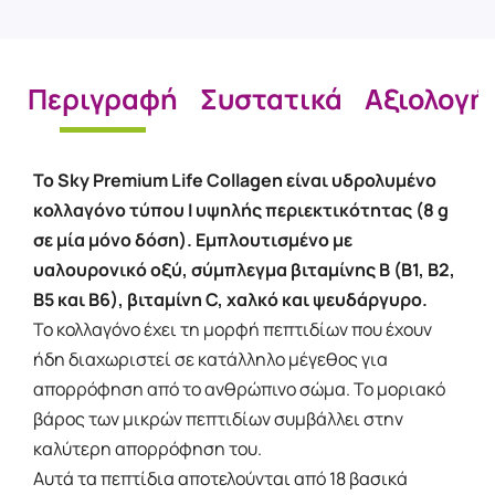
Περιγραφή
Συστατικά
Αξιολογή
Το Sky Premium Life Collagen είναι υδρολυμένο
κολλαγόνο τύπου I υψηλής περιεκτικότητας (8 g
σε μία μόνο δόση). Εμπλουτισμένο με
υαλουρονικό οξύ, σύμπλεγμα βιταμίνης Β (Β1, Β2,
Β5 και Β6), βιταμίνη C, χαλκό και ψευδάργυρο.
Το κολλαγόνο έχει τη μορφή πεπτιδίων που έχουν
ήδη διαχωριστεί σε κατάλληλο μέγεθος για
απορρόφηση από το ανθρώπινο σώμα. Το μοριακό
βάρος των μικρών πεπτιδίων συμβάλλει στην
καλύτερη απορρόφηση του.
Αυτά τα πεπτίδια αποτελούνται από 18 βασικά