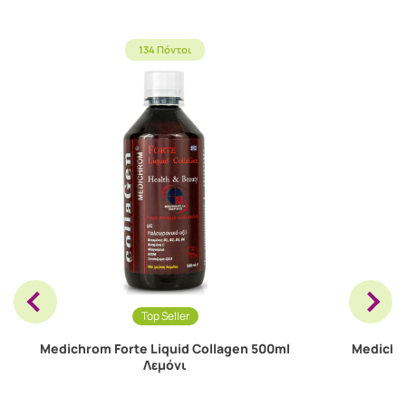
134 Πόντοι
Top Seller
Medichrom Forte Liquid Collagen 500ml
Medichro
Λεμόνι