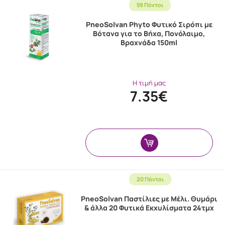
59 Πόντοι
PneoSolvan Phyto Φυτικό Σιρόπι με
Βότανα για το Βήχα, Πονόλαιμο,
Βραχνάδα 150ml
Η τιμή μας
7.35€
20 Πόντοι
PneoSolvan Παστίλιες με Μέλι. Θυμάρι
& άλλα 20 Φυτικά Εκχυλίσματα 24τμχ