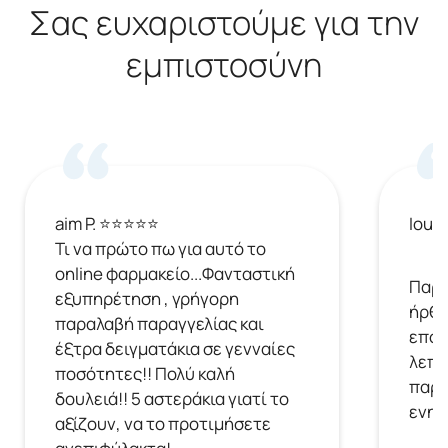
Σας ευχαριστούμε για την
εμπιστοσύνη
aim P. ⭐⭐⭐⭐⭐
Ioul
Τι να πρώτο πω για αυτό το
online φαρμακείο...Φανταστική
Παρή
εξυπηρέτηση , γρήγορη
ήρθε
παραλαβή παραγγελίας και
επόμ
έξτρα δειγματάκια σε γενναίες
λεπτ
ποσότητες!! Πολύ καλή
παρα
δουλειά!! 5 αστεράκια γιατί το
ενημ
αξίζουν, να το προτιμήσετε