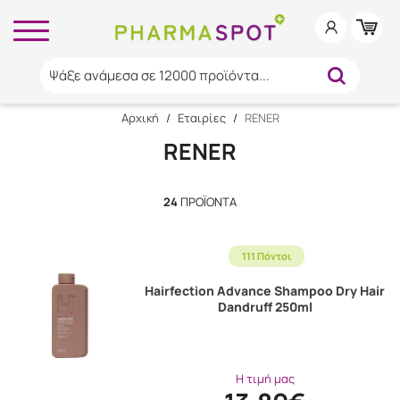
Ψάξε ανάμεσα σε 12000 προϊόντα...
Αρχική
/
Εταιρίες
/
RENER
RENER
24
ΠΡΟΪΌΝΤΑ
111 Πόντοι
Hairfection Advance Shampoo Dry Hair
Dandruff 250ml
Η τιμή μας