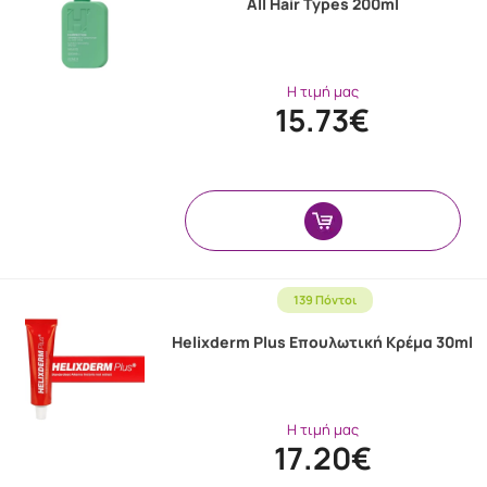
All Hair Types 200ml
Η τιμή μας
15.73€
139 Πόντοι
Helixderm Plus Επουλωτική Κρέμα 30ml
Η τιμή μας
17.20€