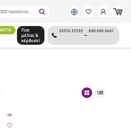
000 προϊόντα...
ΑΡΤΑ
Γίνε
25310 33722
690 695 6461
μέλος &
κέρδισε!