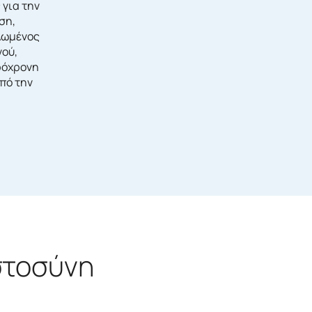
 για την
ση,
λωμένος
νού,
ρόχρονη
πό την
στοσύνη