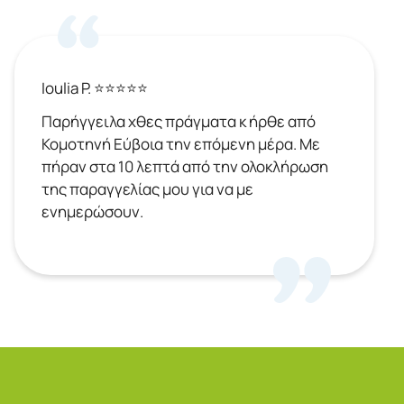
Ioulia P. ⭐⭐⭐⭐⭐
Παρήγγειλα χθες πράγματα κ ήρθε από
Κομοτηνή Εύβοια την επόμενη μέρα. Με
πήραν στα 10 λεπτά από την ολοκλήρωση
της παραγγελίας μου για να με
ενημερώσουν.