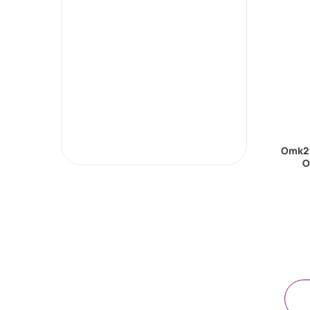
Omk2 
Ο