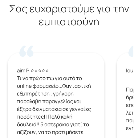
Σας ευχαριστούμε για την
εμπιστοσύνη
aim P. ⭐⭐⭐⭐⭐
Ioul
Τι να πρώτο πω για αυτό το
online φαρμακείο...Φανταστική
Παρή
εξυπηρέτηση , γρήγορη
ήρθε
παραλαβή παραγγελίας και
επόμ
έξτρα δειγματάκια σε γενναίες
λεπτ
ποσότητες!! Πολύ καλή
παρα
δουλειά!! 5 αστεράκια γιατί το
ενημ
αξίζουν, να το προτιμήσετε