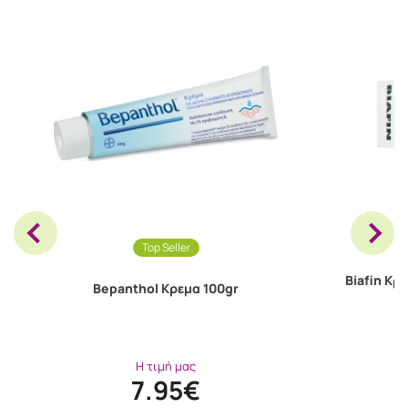
Top Seller
Biafin Κρ
Bepanthol Κρεμα 100gr
Η τιμή μας
7.95€