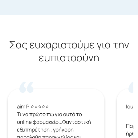
Σας ευχαριστούμε για την
εμπιστοσύνη
aim P. ⭐⭐⭐⭐⭐
Ioul
Τι να πρώτο πω για αυτό το
online φαρμακείο...Φανταστική
Παρή
εξυπηρέτηση , γρήγορη
ήρθε
παραλαβή παραγγελίας και