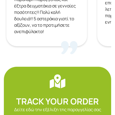
επόμ
έξτρα δειγματάκια σε γενναίες
λεπτ
ποσότητες!! Πολύ καλή
παρα
δουλειά!! 5 αστεράκια γιατί το
ενημ
αξίζουν, να το προτιμήσετε
ανεπιφύλακτα!
TRACK YOUR ORDER
Δείτε εδώ την εξέλιξη της παραγγελίας σας