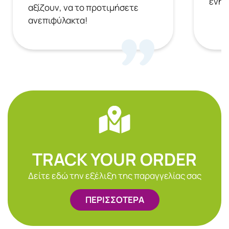
ενημ
αξίζουν, να το προτιμήσετε
ανεπιφύλακτα!
TRACK YOUR ORDER
Δείτε εδώ την εξέλιξη της παραγγελίας σας
ΠΕΡΙΣΣΟΤΕΡΑ