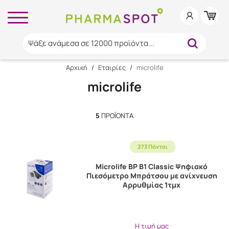
Ψάξε ανάμεσα σε 12000 προϊόντα...
Αρχική
/
Εταιρίες
/
microlife
microlife
5
ΠΡΟΪΌΝΤΑ
273 Πόντοι
Microlife BP B1 Classic Ψηφιακό
Πιεσόμετρο Μπράτσου με ανίχνευση
Αρρυθμίας 1τμχ
Η τιμή μας