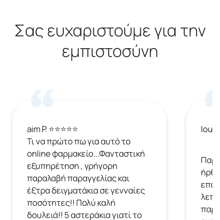
Σας ευχαριστούμε για την
εμπιστοσύνη
aim P. ⭐⭐⭐⭐⭐
Ioul
Τι να πρώτο πω για αυτό το
online φαρμακείο...Φανταστική
Παρή
εξυπηρέτηση , γρήγορη
ήρθε
παραλαβή παραγγελίας και
επόμ
έξτρα δειγματάκια σε γενναίες
λεπτ
ποσότητες!! Πολύ καλή
παρα
δουλειά!! 5 αστεράκια γιατί το