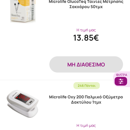
Microlife GlucoTeq Ταινίες Μέτρησης
Σακχάρου 50τμχ
Η τιμή μας
13.85€
MH ΔΙΑΘΕΣΙΜΟ
ΦΊΛΤΡΑ
246 Πόντοι
Microlife Oxy 200 Παλμικό Οξύμετρο
Δακτύλου 1τμχ
Η τιμή μας