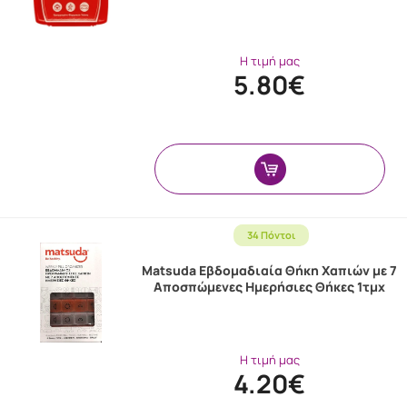
Η τιμή μας
5.80€
34 Πόντοι
Matsuda Εβδομαδιαία Θήκη Χαπιών με 7
Αποσπώμενες Ημερήσιες Θήκες 1τμχ
Η τιμή μας
4.20€