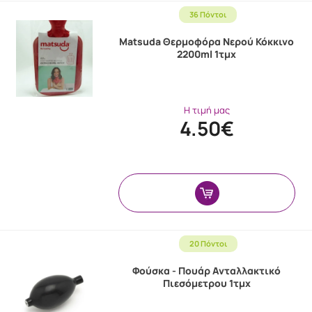
36 Πόντοι
Matsuda Θερμοφόρα Νερού Κόκκινο
2200ml 1τμχ
Η τιμή μας
4.50€
20 Πόντοι
Φούσκα - Πουάρ Ανταλλακτικό
Πιεσόμετρου 1τμχ