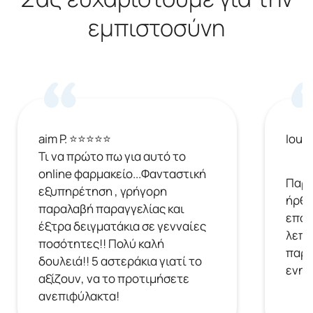
εμπιστοσύνη
aim P. ⭐⭐⭐⭐⭐
Ioul
Τι να πρώτο πω για αυτό το
online φαρμακείο...Φανταστική
Παρή
εξυπηρέτηση , γρήγορη
ήρθε
παραλαβή παραγγελίας και
επόμ
έξτρα δειγματάκια σε γενναίες
λεπτ
ποσότητες!! Πολύ καλή
παρα
δουλειά!! 5 αστεράκια γιατί το
ενημ
αξίζουν, να το προτιμήσετε
ανεπιφύλακτα!