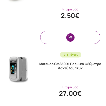
Η τιμή μας
2.50€
218 Πόντοι
Matsuda CMS50D1 Παλμικό Οξύμετρο
Δαχτύλου 1τμχ
Η τιμή μας
27.00€