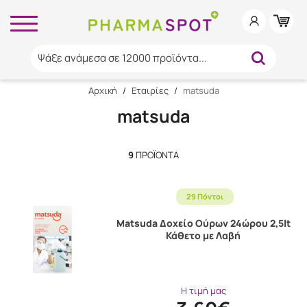
Ψάξε ανάμεσα σε 12000 προϊόντα...
Αρχική
/
Εταιρίες
/
matsuda
matsuda
9
ΠΡΟΪΌΝΤΑ
29 Πόντοι
Matsuda Δοχείο Ούρων 24ώρου 2,5lt
Κάθετο με Λαβή
Η τιμή μας