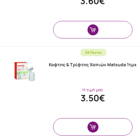
3.60€
28 Πόντοι
Κοφτης & Τρίφτης Χαπιών Matsuda 1τμχ
Η τιμή μας
3.50€