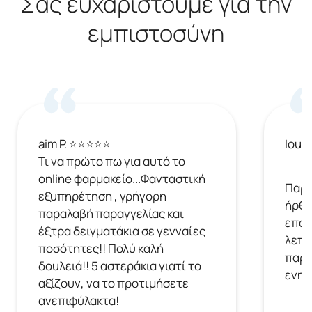
Σας ευχαριστούμε για την
εμπιστοσύνη
aim P. ⭐⭐⭐⭐⭐
Ioul
Τι να πρώτο πω για αυτό το
online φαρμακείο...Φανταστική
Παρή
εξυπηρέτηση , γρήγορη
ήρθε
παραλαβή παραγγελίας και
επόμ
έξτρα δειγματάκια σε γενναίες
λεπτ
ποσότητες!! Πολύ καλή
παρα
δουλειά!! 5 αστεράκια γιατί το
ενημ
αξίζουν, να το προτιμήσετε
ανεπιφύλακτα!